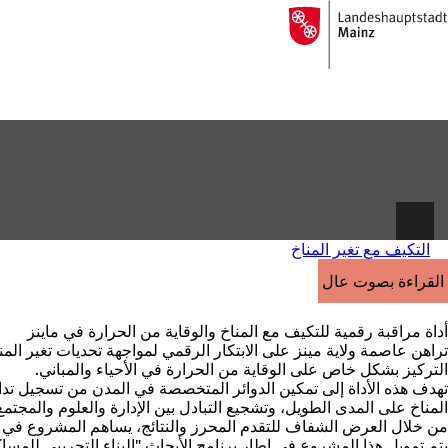
إلى
الصفحة
الانتقال إلى المحتوى
الرئيسية
التكيف مع تغير المناخ
القراءة بصوت عالٍ
أداة مراقبة رقمية للتكيف مع المناخ والوقاية من الحرارة في ماينز
تراهن عاصمة ولاية مينز على
الابتكار الرقمي
لمواجهة تحديات تغير الم
التركيز بشكل خاص على
الوقاية
من
الحرارة
في الأحياء والمباني.
تهدف هذه الأداة إلى تمكين الدوائر المتخصصة في المدن من تسجيل تدابير
المناخ
على المدى الطويل
،
وتشجيع التبادل
بين الإدارة والعلوم والمجتمع
من خلال العرض الشفاف للتقدم المحرز والنتائج، يساهم المشروع في 
يتم تمويل هذا المشروع في إطار
برنامج
الأبحاث
"البناء التجريبي للمساكن والمدن (ExWoSt)" التابع لوزارة الإسكان والتنمية الحضرية والبناء (BMWSB) وا