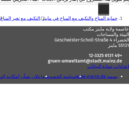
أنت
حماية المناخ والتكيف مع المناخ في ماينز
التكيف مع تغير المناخ
هنا
منطقة
عاصمة ولاية ماينز
مكتب
البيئة والمساحات
القدم
الخضراء Geschwister-Scholl-Straße 4
55131 ماينز
+49 6131 12-3325
gruen-umweltamt
stadt.mainz
de
إعدادات حماية البيانات
بصمة www.mainz.de
سياسة الخصوصية
إعلان بشأن إمكانية ال