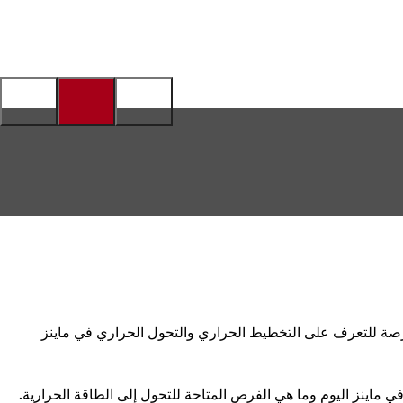
المدني الأول حول التخطيط الحراري البلدي (KWP) في دار المواطنة في هيشتسهايم. استغل 100 مشارك الفرصة للتعرف على التخطيط الحراري والتحول الحراري في ماينز
 في ماينز اليوم وما هي الفرص المتاحة للتحول إلى الطاقة الحرارية.