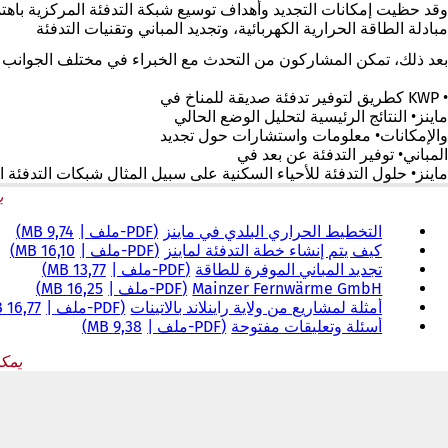
وقد حظيت إمكانات التجديد وأهداف توسيع شبكة التدفئة المركزية باهتم
مبادلة الطاقة الحرارية الكهربائية، وتجديد المباني وتقنيات التدفئة
بعد ذلك، تمكن المشاركون من التحدث مع الخبراء في مختلف الجوانب ال
• KWP كطريق لتوفير تدفئة صديقة للمناخ في
ماينز• النتائج الرئيسية لتحليل الوضع الحالي
والإمكانات• معلومات واستشارات حول تجديد
المباني• توفير التدفئة عن بعد في
ماينز• حلول التدفئة للأحياء السكنية على سبيل المثال شبكات التدفئة ا
ي
التخطيط الحراري البلدي في ماينز
PDF
-ملف
9,74 MB
كيف يتم إنشاء خطة التدفئة لماينز
PDF
-ملف
16,10 MB
تجديد المباني الموفرة للطاقة
PDF
-ملف
13,77 MB
Mainzer Fernwärme GmbH
PDF
-ملف
16,25 MB
أمثلة لمشاريع من ولاية راينلاند بالاتينات
PDF
-ملف
16,77 MB
أسئلة وتعليقات مفتوحة
PDF
-ملف
9,38 MB
يمك