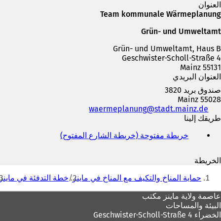
العنوان
تبويب
جديدة)
Team kommunale Wärmeplanung
Grün- und Umweltamt
Grün- und Umweltamt, Haus B
Geschwister-Scholl-Straße 4
55131 Mainz
العنوان البريدي
صندوق بريد 3820
55028 Mainz
الهاتف
de
stadt.mainz
waermeplanung
والفاكس
طريقك إلينا
وعنوان
خريطة مفتوحة (خريطة الشارع المفتوح)
(
البريد
ي
الإلكتروني
ف
الخريطة
ت
أنت
ح
حماية المناخ والتكيف مع المناخ في ماينز
خطة التدفئة في ماينز
ف
هنا
ي
منطقة
عاصمة ولاية ماينز
مكتب
ع
البيئة والمساحات
القدم
ل
الخضراء Geschwister-Scholl-Straße 4
ا