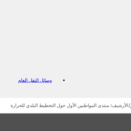
وسائل النقل العام
(
ي
ف
ت
ح
الأرشيف: منتدى المواطنين الأول حول التخطيط البلدي للحرارة
ف
ي
ع
ل
ا