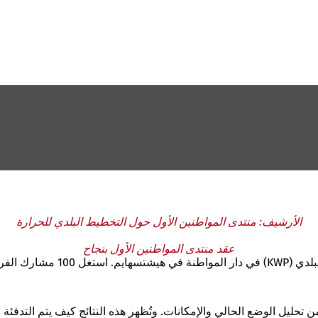
الأرشيف: منتدى المواطنين الأول حول التخطيط البلدي للحرارة
عقد منتدى المواطنين الأول بنجاح
في 2 أكتوبر 2025، عُقد المنتدى 
من تحليل الوضع الحالي والإمكانات. وتُظهر هذه النتائج كيف يتم التدفئة