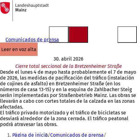
A
la
Saltar al contenido
página
de
inicio
Comunicados de prensa
leer en voz alta
30. abril 2026
Cierre total seccional de la Bretzenheimer Straße
Desde el lunes 4 de mayo hasta probablemente el 7 de mayo
de 2026, las medidas de pacificación del tráfico (instalación
de cojines de asfalto) en Bretzenheimer Straße (en los
números de casa 13-15) y en la esquina de Zahlbacher Steig
serán implementadas por Straßenbetrieb Mainz. Las obras se
llevarán a cabo con cortes totales de la calzada en las zonas
afectadas.
El tráfico privado motorizado y el tráfico de bicicletas se
desviará alrededor de la zona cerrada. El tráfico peatonal
podrá atravesar las obras.
Estás
Página de inicio
Comunicados de prensa