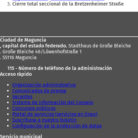
aquí:
Cierre total seccional de la Bretzenheimer Straße
Zona
de
los
Ciudad de Maguncia
pies
, capital del estado federado.
Stadthaus de Große Bleiche
. Große Bleiche 46/Löwenhofstraße 1
. 55116 Maguncia
115 - Número de teléfono de la administración
Acceso rápido
Organización administrativa
Comunicados de prensa
Vacantes
Sistema de información del Consejo
Concursos públicos
Portal de servicios (servicios en línea)
Suscríbase a nuestro boletín
Configuración de la protección de datos
Servicio municipal