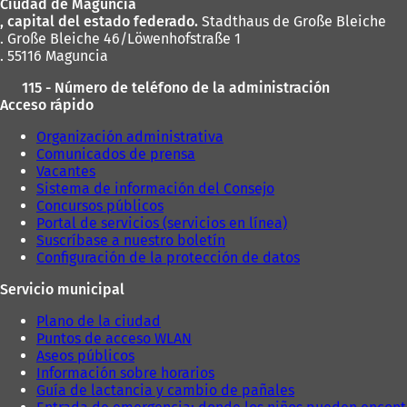
Ciudad de Maguncia
pies
, capital del estado federado.
Stadthaus de Große Bleiche
. Große Bleiche 46/Löwenhofstraße 1
. 55116 Maguncia
115 - Número de teléfono de la administración
Acceso rápido
Organización administrativa
Comunicados de prensa
Vacantes
Sistema de información del Consejo
Concursos públicos
Portal de servicios (servicios en línea)
Suscríbase a nuestro boletín
Configuración de la protección de datos
Servicio municipal
Plano de la ciudad
Puntos de acceso WLAN
Aseos públicos
Información sobre horarios
Guía de lactancia y cambio de pañales