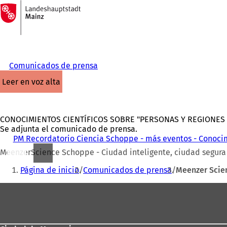
A
la
Saltar al contenido
página
de
inicio
Comunicados de prensa
leer en voz alta
CONOCIMIENTOS CIENTÍFICOS SOBRE "PERSONAS Y REGIONES
Se adjunta el comunicado de prensa.
PM Recordatorio Ciencia Schoppe - más eventos - Conocim
MeenzerScience Schoppe - Ciudad inteligente, ciudad segura
Estás
Página de inicio
Comunicados de prensa
Meenzer Scie
aquí:
Zona
de
los