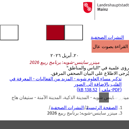
إلى
الصفحة
الانتقال إلى المحتوى
الرئيسية
النشرات الصحفية
القراءة بصوت عالٍ
٢٠. أبريل ٢٠٢٦
مينزر ساينس-شوبه: برنامج ربيع 2026
رؤى علمية في "الناس والمناطق"
يُرجى الاطلاع على البيان الصحفي المرفق.
تذكير مساء العلوم شوبه - المزيد من الفعاليات - المعرفة في
القلب بالإضافة إلى الصور
PDF
-ملف
138,52 kB
مينزر ساينس شوبه - المدينة الذكية، المدينة الآمنة - ستيفان هاج
أنت
الصفحة الرئيسية
النشرات الصحفية
هنا
مينزر ساينس-شوبه: برنامج ربيع 2026
منطقة