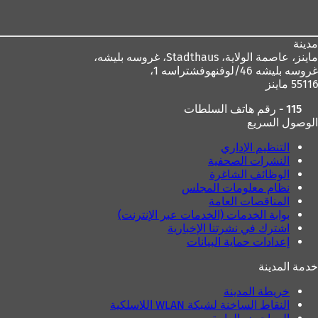
القدم
مدينة
ماينز، عاصمة الولاية،
Stadthaus، غروسه بليشه،
غروسه بليشه 46/لوفنهوفشتراسه 1،
55116 ماينز
115 - رقم هاتف السلطات
الوصول السريع
التنظيم الإداري
النشرات الصحفية
الوظائف الشاغرة
نظام معلومات المجلس
المناقصات العامة
بوابة الخدمات (الخدمات عبر الإنترنت)
اشترك في نشرتنا الإخبارية
إعدادات حماية البيانات
خدمة المدينة
خريطة المدينة
النقاط الساخنة لشبكة WLAN اللاسلكية