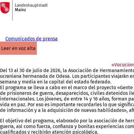
A
la
Saltar al contenido
página
de
inicio
Comunicados de prensa
leer en voz alta
«Vacacione
Del 13 al 30 de julio de 2026, la Asociación de Hermanamient
ucraniana hermanada de Odesa. Los participantes viajarán e
semana y media en la capital del estado federado.
El programa se lleva a cabo en el marco del proyecto «Gente d
de prisioneros de guerra, desaparecidos, civiles detenidos 
internacionales. Los jóvenes, de entre 14 y 16 años, forman p
vida en paz. Por eso es importante recordarles lo que signifi
de información y a la adquisición de nuevas habilidades», af
El objetivo del programa, elaborado por la asociación de her
guerra, así como fuerza, confianza y bonitas experiencias co
cualificados y recibirán atención psicológica.