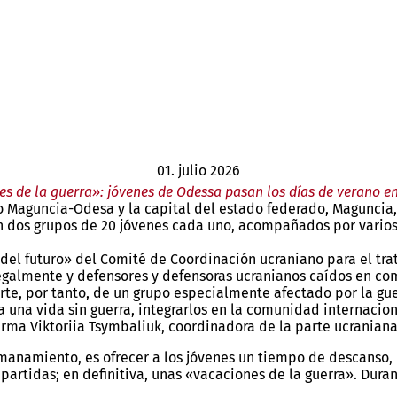
01. julio 2026
s de la guerra»: jóvenes de Odessa pasan los días de verano 
o Maguncia-Odesa y la capital del estado federado, Maguncia,
n dos grupos de 20 jóvenes cada uno, acompañados por vario
el futuro» del Comité de Coordinación ucraniano para el trato 
ilegalmente y defensores y defensoras ucranianos caídos en 
arte, por tanto, de un grupo especialmente afectado por la gu
ca una vida sin guerra, integrarlos en la comunidad internacio
irma Viktoriia Tsymbaliuk, coordinadora de la parte ucraniana
manamiento, es ofrecer a los jóvenes un tiempo de descanso, d
mpartidas; en definitiva, unas «vacaciones de la guerra». Dur