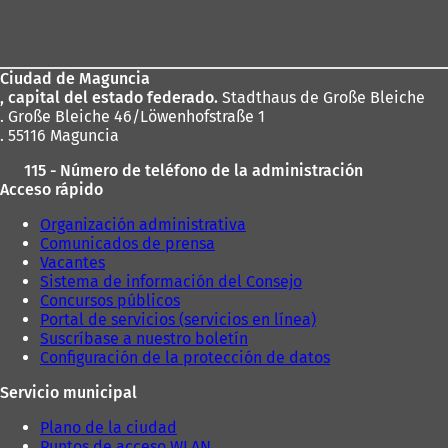
Zona
de
los
Ciudad de Maguncia
pies
, capital del estado federado.
Stadthaus de Große Bleiche
. Große Bleiche 46/Löwenhofstraße 1
. 55116 Maguncia
115 - Número de teléfono de la administración
Acceso rápido
Organización administrativa
Comunicados de prensa
Vacantes
Sistema de información del Consejo
Concursos públicos
Portal de servicios (servicios en línea)
Suscríbase a nuestro boletín
Configuración de la protección de datos
Servicio municipal
Plano de la ciudad
Puntos de acceso WLAN