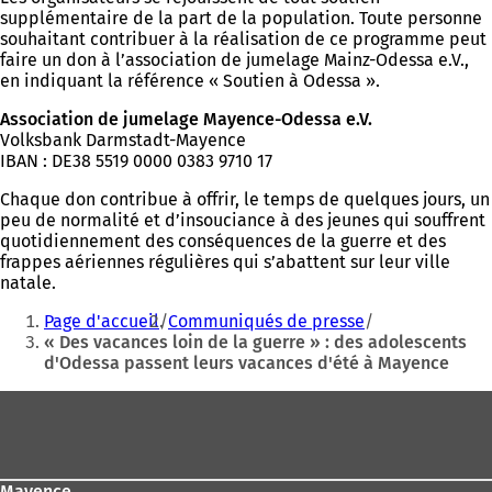
supplémentaire de la part de la population. Toute personne
souhaitant contribuer à la réalisation de ce programme peut
faire un don à l’association de jumelage Mainz-Odessa e.V.,
en indiquant la référence « Soutien à Odessa ».
Association de jumelage Mayence-Odessa e.V.
Volksbank Darmstadt-Mayence
IBAN : DE38 5519 0000 0383 9710 17
Chaque don contribue à offrir, le temps de quelques jours, un
peu de normalité et d’insouciance à des jeunes qui souffrent
quotidiennement des conséquences de la guerre et des
frappes aériennes régulières qui s’abattent sur leur ville
natale.
Vous
Page d'accueil
Communiqués de presse
êtes
« Des vacances loin de la guerre » : des adolescents
d'Odessa passent leurs vacances d'été à Mayence
ici
:
Pied
de
page
Mayence