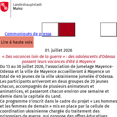
Vers
la
Accéder au contenu
page
d'accueil
Communiqués de presse
lire à haute voix
01. juillet 2026
« Des vacances loin de la guerre » : des adolescents d'Odessa
passent leurs vacances d'été à Mayence
Du 13 au 30 juillet 2026, l'association de jumelage Mayence-
Odessa et la ville de Mayence accueilleront à Mayence un
total de 40 jeunes de la ville ukrainienne jumelée d'Odessa.
Les participants arriveront en deux groupes de 20 jeunes
chacun, accompagnés de plusieurs animateurs et
animatrices, et passeront chacun environ une semaine et
demie dans la capitale du Land.
Ce programme s'inscrit dans le cadre du projet « Les hommes
et les femmes de demain » mis en place par la cellule de
coordination ukrainienne chargée du traitement des
prisonniers de guerre, qui propose des offres éducatives,