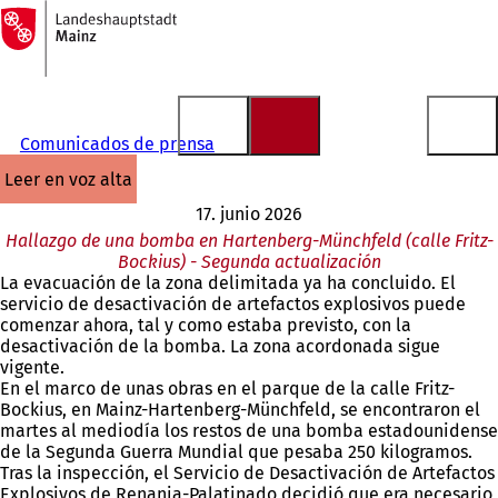
A
la
Saltar al contenido
página
de
inicio
Comunicados de prensa
leer en voz alta
17. junio 2026
Hallazgo de una bomba en Hartenberg-Münchfeld (calle Fritz-
Bockius) - Segunda actualización
La evacuación de la zona delimitada ya ha concluido. El
servicio de desactivación de artefactos explosivos puede
comenzar ahora, tal y como estaba previsto, con la
desactivación de la bomba. La zona acordonada sigue
vigente.
En el marco de unas obras en el parque de la calle Fritz-
Bockius, en Mainz-Hartenberg-Münchfeld, se encontraron el
martes al mediodía los restos de una bomba estadounidense
de la Segunda Guerra Mundial que pesaba 250 kilogramos.
Tras la inspección, el Servicio de Desactivación de Artefactos
Explosivos de Renania-Palatinado decidió que era necesario