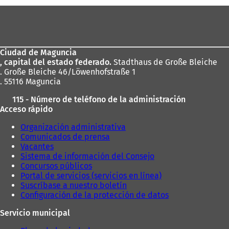
Zona
de
los
Ciudad de Maguncia
pies
, capital del estado federado.
Stadthaus de Große Bleiche
. Große Bleiche 46/Löwenhofstraße 1
. 55116 Maguncia
115 - Número de teléfono de la administración
Acceso rápido
Organización administrativa
Comunicados de prensa
Vacantes
Sistema de información del Consejo
Concursos públicos
Portal de servicios (servicios en línea)
Suscríbase a nuestro boletín
Configuración de la protección de datos
Servicio municipal