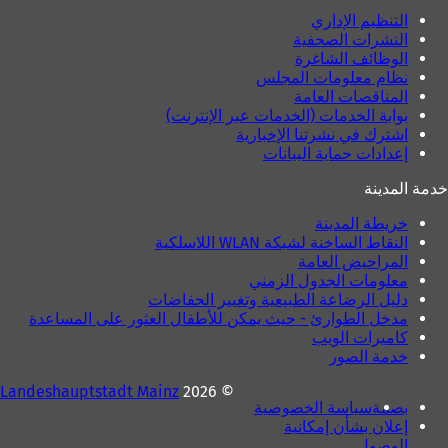
التنظيم الإداري
النشرات الصحفية
الوظائف الشاغرة
نظام معلومات المجلس
المناقصات العامة
بوابة الخدمات (الخدمات عبر الإنترنت)
اشترك في نشرتنا الإخبارية
إعدادات حماية البيانات
خدمة المدينة
خريطة المدينة
النقاط الساخنة لشبكة WLAN اللاسلكية
المراحيض العامة
معلومات الجدول الزمني
دليل الرضاعة الطبيعية وتغيير الحفاضات
مدخل الطوارئ - حيث يمكن للأطفال العثور على المساعدة
كاميرات الويب
خدمة الصور
Landeshauptstadt Mainz
© 2026
بصمة
سياسة الخصوصية
إعلان بشأن إمكانية
الوصول