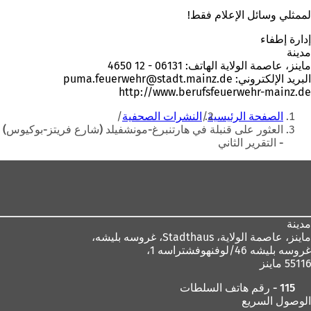
لممثلي وسائل الإعلام فقط!
إدارة إطفاء
مدينة
ماينز، عاصمة الولاية الهاتف: 06131 - 12 4650
البريد الإلكتروني:
de
stadt.mainz
puma.feuerwehr
http://www.berufsfeuerwehr-mainz.de
أنت
الصفحة الرئيسية
النشرات الصحفية
هنا
العثور على قنبلة في هارتنبرغ-مونشفيلد (شارع فريتز-بوكيوس)
- التقرير الثاني
منطقة
القدم
مدينة
ماينز، عاصمة الولاية،
Stadthaus، غروسه بليشه،
غروسه بليشه 46/لوفنهوفشتراسه 1،
55116 ماينز
115 - رقم هاتف السلطات
الوصول السريع