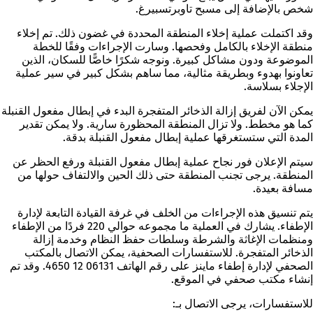
شخص بالإضافة إلى مسبح تاوبرتسبيرغ.
وقد اكتملت عملية إخلاء المنطقة المحددة في غضون ذلك. تم إخلاء
منطقة الإخلاء بالكامل وفحصها. وسارت الإجراءات وفقًا للخطة
الموضوعة ودون مشاكل كبيرة. ونوجه شكرًا خاصًّا للسكان، الذين
تعاونوا بهدوء وبطريقة مثالية، مما ساهم بشكل كبير في سير عملية
الإجلاء بسلاسة.
يمكن الآن لفريق إزالة الذخائر المتفجرة البدء في إبطال مفعول القنبلة
كما هو مخطط. ولا تزال المنطقة المحظورة سارية. ولا يمكن تقدير
المدة التي ستستغرقها عملية إبطال مفعول القنبلة بدقة.
سيتم الإعلان فور نجاح عملية إبطال مفعول القنبلة ورفع الحظر عن
المنطقة. يرجى تجنب المنطقة حتى ذلك الحين والالتفاف حولها من
مسافة بعيدة.
يتم تنسيق هذه الإجراءات من الخلف في غرفة القيادة التابعة لإدارة
الإطفاء. يشارك في العملية ما مجموعه حوالي 220 فردًا من الإطفاء
ومنظمات الإغاثة والشرطة وسلطات حفظ النظام وخدمة إزالة
الذخائر المتفجرة. للاستفسارات الصحفية، يمكن الاتصال بالمكتب
الصحفي لإدارة إطفاء ماينز على رقم الهاتف 06131 12 4650. وقد تم
إنشاء مكتب صحفي في الموقع.
للاستفسارات، يرجى الاتصال بـ: