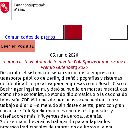
A
la
Saltar al contenido
página
de
inicio
Comunicados de prensa
leer en voz alta
05. junio 2026
La mano es la ventana de la mente: Erik Spiekermann recibe el
Premio Gutenberg 2026
Desarrolló el sistema de señalización de la empresa de
transporte público de Berlín, diseñó tipografías y sistemas
de identidad corporativa para empresas como Bosch, Cisco o
Boehringer Ingelheim, y dejó su huella en marcas mediáticas
como The Economist, Le Monde diplomatique o la cadena de
televisión ZDF. Millones de personas se encuentran con su
trabajo a diario —a menudo sin darse cuenta, pero con gran
eficacia—: Erik Spiekermann es uno de los tipógrafos y
diseñadores más influyentes de Europa. Además,
Spiekermann lleva años trabajando para adaptar los
procesos tradicionales de impresión de libros a la era