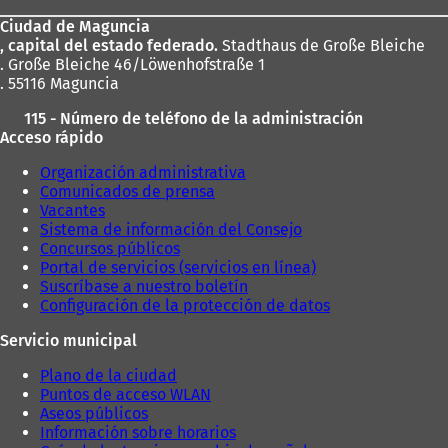
los
Ciudad de Maguncia
pies
, capital del estado federado.
Stadthaus de Große Bleiche
. Große Bleiche 46/Löwenhofstraße 1
. 55116 Maguncia
115 - Número de teléfono de la administración
Acceso rápido
Organización administrativa
Comunicados de prensa
Vacantes
Sistema de información del Consejo
Concursos públicos
Portal de servicios (servicios en línea)
Suscríbase a nuestro boletín
Configuración de la protección de datos
Servicio municipal
Plano de la ciudad
Puntos de acceso WLAN
Aseos públicos
Información sobre horarios