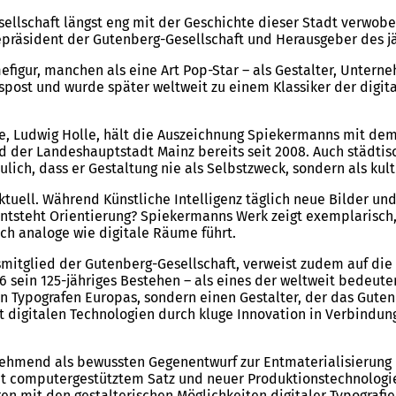
esellschaft längst eng mit der Geschichte dieser Stadt verwob
zepräsident der Gutenberg-Gesellschaft und Herausgeber des 
efigur, manchen als eine Art Pop-Star – als Gestalter, Untern
post und wurde später weltweit zu einem Klassiker der digital
, Ludwig Holle, hält die Auszeichnung Spiekermanns mit dem G
 der Landeshauptstadt Mainz bereits seit 2008. Auch städtis
lich, dass er Gestaltung nie als Selbstzweck, sondern als kultu
tuell. Während Künstliche Intelligenz täglich neue Bilder u
entsteht Orientierung? Spiekermanns Werk zeigt exemplarisch, 
rch analoge wie digitale Räume führt.
smitglied der Gutenberg-Gesellschaft, verweist zudem auf di
sein 125-jähriges Bestehen – als eines der weltweit bedeuten
ten Typografen Europas, sondern einen Gestalter, der das Gut
 digitalen Technologien durch kluge Innovation in Verbindung 
nehmend als bewussten Gegenentwurf zur Entmaterialisierung 
it computergestütztem Satz und neuer Produktionstechnologi
ren mit den gestalterischen Möglichkeiten digitaler Typografi