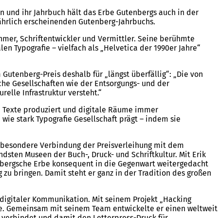
en und ihr Jahrbuch hält das Erbe Gutenbergs auch in der
jährlich erscheinenden Gutenberg-Jahrbuchs.
ehmer, Schriftentwickler und Vermittler. Seine berühmte
en Typografie – vielfach als „Helvetica der 1990er Jahre“
utenberg-Preis deshalb für „längst überfällig“: „Die von
che Gesellschaften wie der Entsorgungs- und der
relle Infrastruktur versteht.“
nd Texte produziert und digitale Räume immer
wie stark Typografie Gesellschaft prägt – indem sie
e besondere Verbindung der Preisverleihung mit dem
dsten Museen der Buch-, Druck- und Schriftkultur. Mit Erik
enbergsche Erbe konsequent in die Gegenwart weitergedacht
zu bringen. Damit steht er ganz in der Tradition des großen
digitaler Kommunikation. Mit seinem Projekt „Hacking
e. Gemeinsam mit seinem Team entwickelte er einen weltweit
e verbindet und damit den Letterpress-Druck für