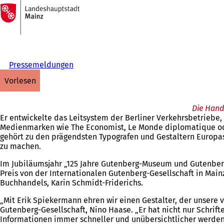
Zur
Startseite
Inhalt anspringen
Pressemeldungen
vorlesen
Die Hand
Er entwickelte das Leitsystem der Berliner Verkehrsbetriebe
Medienmarken wie The Economist, Le Monde diplomatique oder
gehört zu den prägendsten Typografen und Gestaltern Europas.
zu machen.
Im Jubiläumsjahr „125 Jahre Gutenberg-Museum und Gutenberg
Preis von der Internationalen Gutenberg-Gesellschaft in Mai
Buchhandels, Karin Schmidt-Friderichs.
„Mit Erik Spiekermann ehren wir einen Gestalter, der unsere 
Gutenberg-Gesellschaft, Nino Haase. „Er hat nicht nur Schrift
Informationen immer schneller und unübersichtlicher werden, z