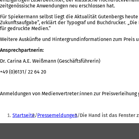
zeitgenössische Anwendungen neu erschlossen hat.
Für Spiekermann selbst liegt die Aktualität Gutenbergs heu
Zukunftsaufgabe“, erklärt der Typograf und Buchdrucker. „Die
für gedruckte Medien.“
Weitere Auskünfte und Hintergrundinformationen zum Preis und
Ansprechpartnerin:
Dr. Carina A.E. Weißmann (Geschäftsführerin)
+49 (0)6131/ 22 64 20
Anmeldungen von Medienvertreter:innen zur Preisverleihung 
Sie
Startseite
Pressemeldungen
Die Hand ist das Fenster 
befinden
Fußbereich
sich
hier: