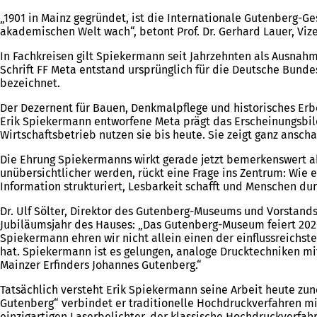
„1901 in Mainz gegründet, ist die Internationale Gutenberg-G
akademischen Welt wach“, betont Prof. Dr. Gerhard Lauer, Vi
In Fachkreisen gilt Spiekermann seit Jahrzehnten als Ausnahm
Schrift FF Meta entstand ursprünglich für die Deutsche Bundes
bezeichnet.
Der Dezernent für Bauen, Denkmalpflege und historisches Erbe
Erik Spiekermann entworfene Meta prägt das Erscheinungsbild
Wirtschaftsbetrieb nutzen sie bis heute. Sie zeigt ganz anschau
Die Ehrung Spiekermanns wirkt gerade jetzt bemerkenswert ak
unübersichtlicher werden, rückt eine Frage ins Zentrum: Wie 
Information strukturiert, Lesbarkeit schafft und Menschen du
Dr. Ulf Sölter, Direktor des Gutenberg-Museums und Vorstand
Jubiläumsjahr des Hauses: „Das Gutenberg-Museum feiert 2026 
Spiekermann ehren wir nicht allein einen der einflussreichs
hat. Spiekermann ist es gelungen, analoge Drucktechniken mit
Mainzer Erfinders Johannes Gutenberg.“
Tatsächlich versteht Erik Spiekermann seine Arbeit heute zu
Gutenberg“ verbindet er traditionelle Hochdruckverfahren m
einzigartigen Laserbelichter, der klassische Hochdruckverfah