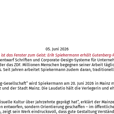
05. Juni 2026
 ist das Fenster zum Geist: Erik Spiekermann erhält Gutenberg-P
, entwarf Schriften und Corporate-Design-Systeme für Untern
 das ZDF. Millionen Menschen begegnen seiner Arbeit täglic
 Seit Jahren arbeitet Spiekermann zudem daran, traditionelle
-Gesellschaft“ wird Spiekermann am 20. Juni 2026 in Mainz 
nz und der Stadt Mainz. Die Laudatio hält die Verlegerin und
visuelle Kultur über Jahrzehnte geprägt hat“, erklärt der Mai
en entworfen, sondern Orientierung geschaffen – im öffentliche
eigt sein Werk eindrucksvoll, dass gute Gestaltung Verständli