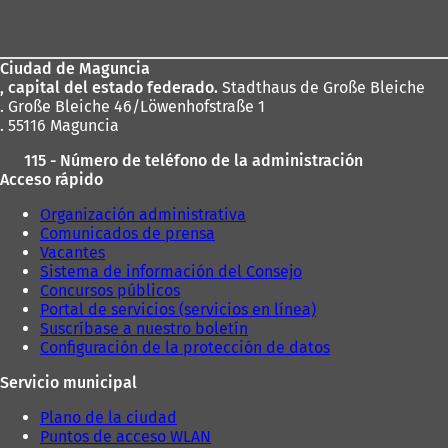
de
los
Ciudad de Maguncia
pies
, capital del estado federado.
Stadthaus de Große Bleiche
. Große Bleiche 46/Löwenhofstraße 1
. 55116 Maguncia
115 - Número de teléfono de la administración
Acceso rápido
Organización administrativa
Comunicados de prensa
Vacantes
Sistema de información del Consejo
Concursos públicos
Portal de servicios (servicios en línea)
Suscríbase a nuestro boletín
Configuración de la protección de datos
Servicio municipal
Plano de la ciudad
Puntos de acceso WLAN