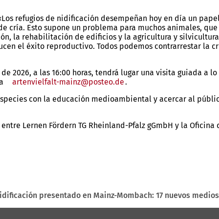
 «Los refugios de nidificación desempeñan hoy en día un pap
e cría. Esto supone un problema para muchos animales, que suf
, la rehabilitación de edificios y la agricultura y silvicultu
cen el éxito reproductivo. Todos podemos contrarrestar la cr
e 2026, a las 16:00 horas, tendrá lugar una visita guiada a lo
 a
artenvielfalt-mainz
posteo
de
.
 especies con la educación medioambiental y acercar al públi
 entre Lernen Fördern TG Rheinland-Pfalz gGmbH y la Oficina 
idificación presentado en Mainz-Mombach: 17 nuevos medios d