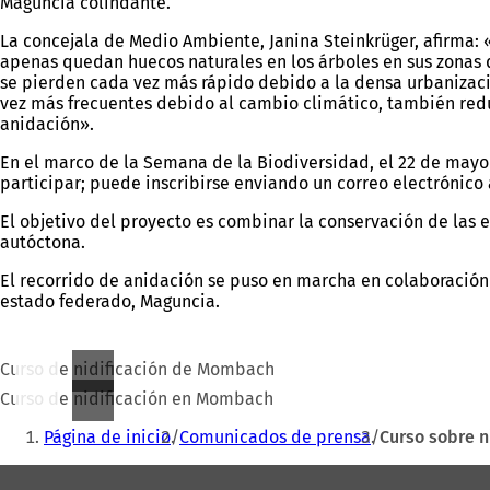
Maguncia colindante.
La concejala de Medio Ambiente, Janina Steinkrüger, afirma:
apenas quedan huecos naturales en los árboles en sus zonas d
se pierden cada vez más rápido debido a la densa urbanización
vez más frecuentes debido al cambio climático, también redu
anidación».
En el marco de la Semana de la Biodiversidad, el 22 de mayo d
participar; puede inscribirse enviando un correo electrónico
El objetivo del proyecto es combinar la conservación de las
autóctona.
El recorrido de anidación se puso en marcha en colaboración
estado federado, Maguncia.
Curso de nidificación de Mombach
Curso de nidificación en Mombach
Estás
Página de inicio
Comunicados de prensa
Curso sobre n
aquí:
Zona