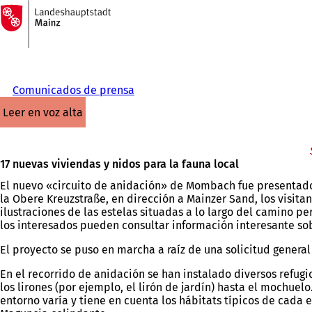
A
la
Saltar al contenido
página
de
inicio
Comunicados de prensa
leer en voz alta
17 nuevas viviendas y nidos para la fauna local
El nuevo «circuito de anidación» de Mombach fue presentado 
la Obere Kreuzstraße, en dirección a Mainzer Sand, los visitan
ilustraciones de las estelas situadas a lo largo del camino p
los interesados pueden consultar información interesante so
El proyecto se puso en marcha a raíz de una solicitud genera
En el recorrido de anidación se han instalado diversos refugi
los lirones (por ejemplo, el lirón de jardín) hasta el mochue
entorno varía y tiene en cuenta los hábitats típicos de cada 