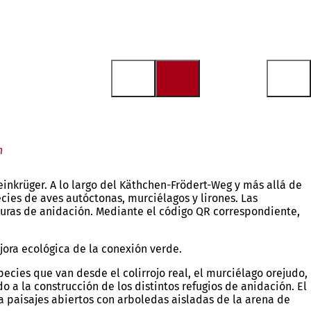
h
nkrüger. A lo largo del Käthchen-Frödert-Weg y más allá de
ecies de aves autóctonas, murciélagos y lirones. Las
ucturas de anidación. Mediante el código QR correspondiente,
jora ecológica de la conexión verde.
ecies que van desde el colirrojo real, el murciélago orejudo,
o a la construcción de los distintos refugios de anidación. El
a paisajes abiertos con arboledas aisladas de la arena de