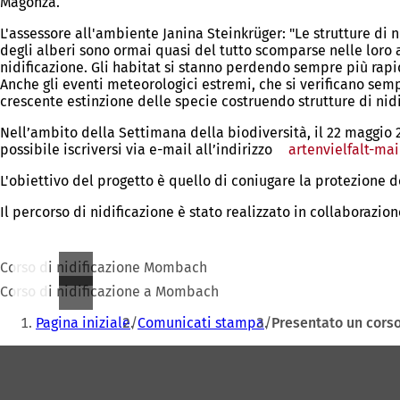
Magonza.
L'assessore all'ambiente Janina Steinkrüger: "Le strutture di
degli alberi sono ormai quasi del tutto scomparse nelle loro 
nidificazione. Gli habitat si stanno perdendo sempre più rapida
Anche gli eventi meteorologici estremi, che si verificano sem
crescente estinzione delle specie costruendo strutture di nidi
Nell’ambito della Settimana della biodiversità, il 22 maggio 20
possibile iscriversi via e-mail all’indirizzo
artenvielfalt-ma
L'obiettivo del progetto è quello di coniugare la protezione 
Il percorso di nidificazione è stato realizzato in collaborazi
Corso di nidificazione Mombach
Corso di nidificazione a Mombach
Siete
Pagina iniziale
Comunicati stampa
Presentato un corso
qui:
Area
dei