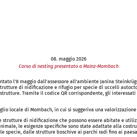
08. maggio 2026
Corso di nesting presentato a Mainz-Mombach
ntato l’8 maggio dall’assessore all’ambiente Janina Steinkrüg
utture di nidificazione e rifugio per specie di uccelli autoctoni,
trutture. Tramite il codice QR corrispondente, gli interessati
iglio locale di Mombach, in cui si suggeriva una valorizzazione
se strutture di nidificazione che possono essere abitate e util
e animale, le esigenze specifiche sono state adattate alla costr
ole specie, dalle strutture boschive ai parchi radi fino ai paes