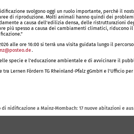
 nidificazione svolgono oggi un ruolo importante, perché il n
aree di riproduzione. Molti animali hanno quindi dei problemi,
mente a causa dell’edilizia densa, delle ristrutturazioni degli 
pre più spesso a causa dei cambiamenti climatici, riducono il 
ficazione.”
26 alle ore 16:00 si terrà una visita guidata lungo il percorso
inz
posteo
de
.
delle specie e l'educazione ambientale e di avvicinare il pubb
one tra Lernen Fördern TG Rheinland-Pfalz gGmbH e l’Ufficio per
 di nidificazione a Mainz-Mombach: 17 nuove abitazioni e ausil