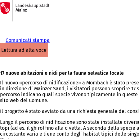
Alla
pagina
Vai al contenuto
iniziale
Comunicati stampa
lettura ad alta voce
17 nuove abitazioni e nidi per la fauna selvatica locale
Il nuovo «percorso di nidificazione» a Mombach è stato prese
in direzione di Mainzer Sand, i visitatori possono scoprire 17 str
percorso indicano quali specie vivono tipicamente in queste s
sito web del Comune.
Il progetto è stato avviato da una richiesta generale del cons
Lungo il percorso di nidificazione sono state installate diver
topi (ad es. il ghiro) fino alla civetta. A seconda della speci
circostante varia e tiene conto degli habitat tipici delle sing