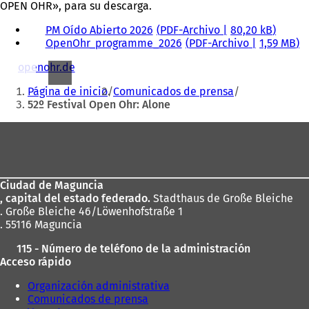
OPEN OHR», para su descarga.
PM Oído Abierto 2026
PDF
-Archivo
80,20 kB
OpenOhr_programme_2026
PDF
-Archivo
1,59 MB
openohr.de
(
Estás
S
Página de inicio
Comunicados de prensa
e
aquí:
52º Festival Open Ohr: Alone
a
b
Zona
r
e
de
e
los
n
u
Ciudad de Maguncia
pies
n
, capital del estado federado.
Stadthaus de Große Bleiche
a
. Große Bleiche 46/Löwenhofstraße 1
n
. 55116 Maguncia
u
115 - Número de teléfono de la administración
e
Acceso rápido
v
a
Organización administrativa
p
Comunicados de prensa
e