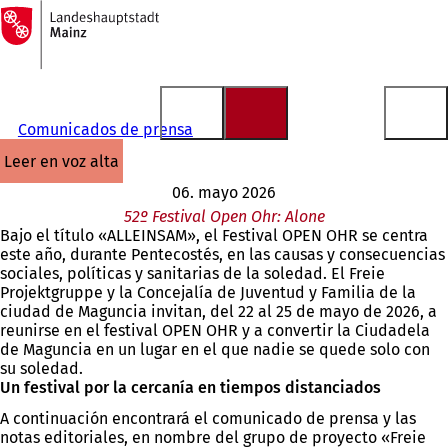
A
la
Saltar al contenido
página
de
inicio
Comunicados de prensa
leer en voz alta
06. mayo 2026
52º Festival Open Ohr: Alone
Bajo el título «ALLEINSAM», el Festival OPEN OHR se centra
este año, durante Pentecostés, en las causas y consecuencias
sociales, políticas y sanitarias de la soledad. El Freie
Projektgruppe y la Concejalía de Juventud y Familia de la
ciudad de Maguncia invitan, del 22 al 25 de mayo de 2026, a
reunirse en el festival OPEN OHR y a convertir la Ciudadela
de Maguncia en un lugar en el que nadie se quede solo con
su soledad.
Un festival por la cercanía en tiempos distanciados
A continuación encontrará el comunicado de prensa y las
notas editoriales, en nombre del grupo de proyecto «Freie