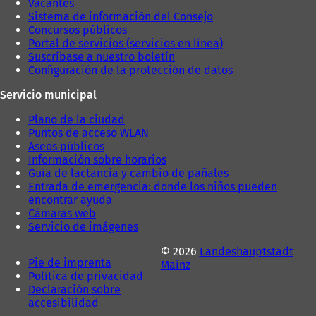
Vacantes
s
Sistema de información del Consejo
t
Concursos públicos
a
Portal de servicios (servicios en línea)
ñ
Suscríbase a nuestro boletín
a
Configuración de la protección de datos
)
Servicio municipal
Plano de la ciudad
Puntos de acceso WLAN
Aseos públicos
Información sobre horarios
Guía de lactancia y cambio de pañales
Entrada de emergencia: donde los niños pueden
encontrar ayuda
Cámaras web
Servicio de imágenes
© 2026
Landeshauptstadt
Pie de imprenta
Mainz
Política de privacidad
Declaración sobre
accesibilidad