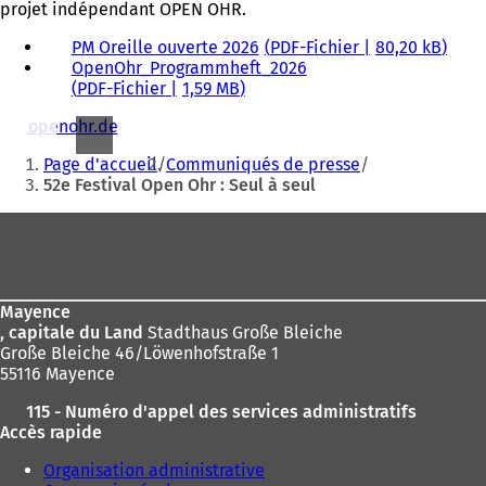
projet indépendant OPEN OHR.
PM Oreille ouverte 2026
PDF
-Fichier
80,20 kB
OpenOhr_Programmheft_2026
PDF
-Fichier
1,59 MB
openohr.de
(
Vous
S
Page d'accueil
Communiqués de presse
'
êtes
52e Festival Open Ohr : Seul à seul
o
ici
u
Pied
v
:
r
de
e
page
d
a
Mayence
n
, capitale du Land
Stadthaus Große Bleiche
s
Große Bleiche 46/Löwenhofstraße 1
u
55116 Mayence
n
115 - Numéro d'appel des services administratifs
n
Accès rapide
o
u
Organisation administrative
v