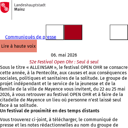
Vers
la
Accéder au contenu
page
d'accueil
Communiqués de presse
lire à haute voix
06. mai 2026
52e Festival Open Ohr : Seul à seul
Sous le titre « ALLEINSAM », le festival OPEN OHR se consacre
cette année, à la Pentecôte, aux causes et aux conséquences
sociales, politiques et sanitaires de la solitude. Le groupe de
projet indépendant et le service de la jeunesse et de la
famille de la ville de Mayence vous invitent, du 22 au 25 mai
2026, à vous retrouver au festival OPEN OHR et à faire de la
citadelle de Mayence un lieu où personne n’est laissé seul
face à sa solitude.
Un festival de proximité en des temps distants
Vous trouverez ci-joint, à télécharger, le communiqué de
presse et les notes rédactionnelles au nom du groupe de