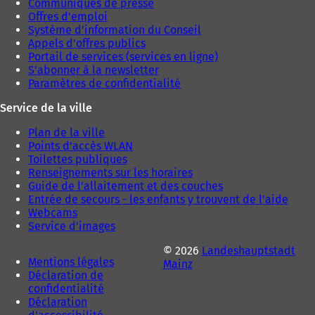
Communiqués de presse
e
Offres d'emploi
l
Système d'information du Conseil
o
Appels d'offres publics
n
Portail de services (services en ligne)
g
S'abonner à la newsletter
l
Paramètres de confidentialité
e
t
Service de la ville
)
Plan de la ville
Points d'accès WLAN
Toilettes publiques
Renseignements sur les horaires
Guide de l'allaitement et des couches
Entrée de secours - les enfants y trouvent de l'aide
Webcams
Service d'images
© 2026
Landeshauptstadt
Mentions légales
Mainz
Déclaration de
confidentialité
Déclaration