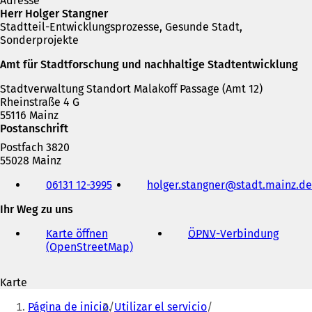
Adresse
einem
Herr Holger Stangner
neuen
Stadtteil-Entwicklungsprozesse, Gesunde Stadt,
Tab)
Sonderprojekte
Amt für Stadtforschung und nachhaltige Stadtentwicklung
Stadtverwaltung Standort Malakoff Passage (Amt 12)
Rheinstraße 4 G
55116 Mainz
Postanschrift
Postfach 3820
55028 Mainz
Telefon,
06131 12-3995
holger.stangner
stadt.mainz
de
Fax
und
Ihr Weg zu uns
E-
Mail-
Karte öffnen
ÖPNV
-Verbindung
(
Adresse
(OpenStreetMap)
(
Ö
Ö
f
f
f
Karte
f
n
Sie
n
e
Página de inicio
Utilizar el servicio