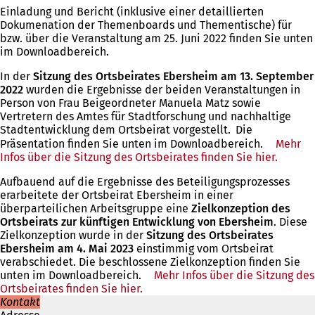
Einladung und Bericht (inklusive einer detaillierten
Dokumenation der Themenboards und Thementische) für
bzw. über die Veranstaltung am 25. Juni 2022 finden Sie unten
im Downloadbereich.
In der
Sitzung des Ortsbeirates Ebersheim am 13. September
2022
wurden die Ergebnisse der beiden Veranstaltungen
in
Person von Frau Beigeordneter Manuela Matz sowie
Vertretern des Amtes für Stadtforschung und nachhaltige
Stadtentwicklung dem Ortsbeirat vorgestellt.
Die
Präsentation finden Sie unten im Downloadbereich.
Mehr
Infos über die Sitzung des Ortsbeirates finden Sie hier.
(Öffnet
in
Aufbauend auf die Ergebnisse des Beteiligungsprozesses
einem
erarbeitete der Ortsbeirat Ebersheim in einer
neuen
überparteilichen Arbeitsgruppe eine
Zielkonzeption des
Tab)
Ortsbeirats zur künftigen Entwicklung von Ebersheim
. Diese
Zielkonzeption wurde in der
Sitzung des Ortsbeirates
Ebersheim am 4. Mai 2023
einstimmig vom Ortsbeirat
verabschiedet. Die beschlossene Zielkonzeption finden Sie
unten im Downloadbereich.
Mehr Infos über die Sitzung des
Ortsbeirates finden Sie hier.
(Öffnet
Kontakt
in