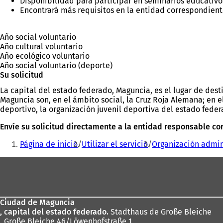
Disponibilidad para participar en seminarios educativo
Encontrará más requisitos en la entidad correspondient
Año social voluntario
Año cultural voluntario
Año ecológico voluntario
Año social voluntario (deporte)
Su solicitud
La capital del estado federado, Maguncia, es el lugar de dest
Maguncia son, en el ámbito social, la Cruz Roja Alemana; en e
deportivo, la organización juvenil deportiva del estado fede
Envíe su solicitud directamente a la entidad responsable co
Estás
Página de inicio
Utilizar el servicio
Organización admin
aquí:
Zona
de
los
Ciudad de Maguncia
pies
, capital del estado federado.
Stadthaus de Große Bleiche
. Große Bleiche 46/Löwenhofstraße 1