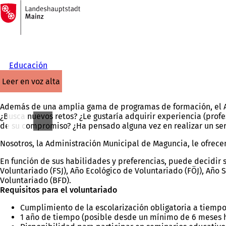
A
la
Saltar al contenido
página
de
inicio
Educación
leer en voz alta
Además de una amplia gama de programas de formación, el A
¿Busca nuevos retos? ¿Le gustaría adquirir experiencia (prof
de su compromiso? ¿Ha pensado alguna vez en realizar un ser
Nosotros, la Administración Municipal de Maguncia, le ofrece
En función de sus habilidades y preferencias, puede decidir 
Voluntariado (FSJ), Año Ecológico de Voluntariado (FÖJ), Año S
Voluntariado (BFD).
Requisitos para el voluntariado
Cumplimiento de la escolarización obligatoria a tiemp
1 año de tiempo (posible desde un mínimo de 6 meses 