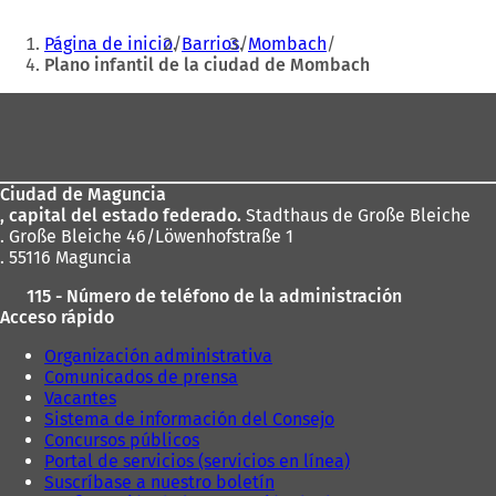
a
b
Estás
Página de inicio
Barrios
Mombach
r
aquí:
Plano infantil de la ciudad de Mombach
e
e
Zona
n
u
de
n
los
a
n
Ciudad de Maguncia
pies
u
, capital del estado federado.
Stadthaus de Große Bleiche
e
. Große Bleiche 46/Löwenhofstraße 1
v
. 55116 Maguncia
a
115 - Número de teléfono de la administración
p
Acceso rápido
e
s
Organización administrativa
t
Comunicados de prensa
a
Vacantes
ñ
Sistema de información del Consejo
a
Concursos públicos
)
Portal de servicios (servicios en línea)
Suscríbase a nuestro boletín