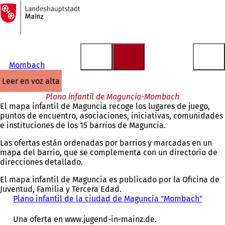
A
la
Saltar al contenido
página
de
inicio
Mombach
leer en voz alta
Plano infantil de Maguncia-Mombach
El mapa infantil de Maguncia recoge los lugares de juego,
puntos de encuentro, asociaciones, iniciativas, comunidades
e instituciones de los 15 barrios de Maguncia.
Las ofertas están ordenadas por barrios y marcadas en un
mapa del barrio, que se complementa con un directorio de
direcciones detallado.
El mapa infantil de Maguncia es publicado por la Oficina de
Juventud, Familia y Tercera Edad.
Plano infantil de la ciudad de Maguncia "Mombach"
(
S
e
Una oferta en www.jugend-in-mainz.de.