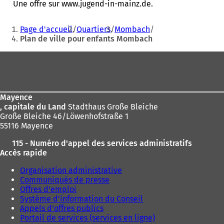
'
Une offre sur www.jugend-in-mainz.de.
o
u
Vous
Page d'accueil
Quartiers
Mombach
v
êtes
Plan de ville pour enfants Mombach
r
ici
e
Pied
d
:
a
de
n
page
s
u
Mayence
n
, capitale du Land
Stadthaus Große Bleiche
n
Große Bleiche 46/Löwenhofstraße 1
o
55116 Mayence
u
115 - Numéro d'appel des services administratifs
v
Accès rapide
e
l
Organisation administrative
o
Communiqués de presse
n
Offres d'emploi
g
Système d'information du Conseil
l
Appels d'offres publics
e
Portail de services (services en ligne)
t