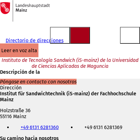
A
la
Saltar al contenido
página
de
inicio
Directorio de direcciones
leer en voz alta
Instituto de Tecnología Sandwich (iS-mainz) de la Universidad
de Ciencias Aplicadas de Maguncia
Descripción de la
Póngase en contacto con nosotros
Dirección
Institut für Sandwichtechnik (iS-mainz) der Fachhochschule
Mainz
Holzstraße 36
55116 Mainz
Teléfono,
+49 6131 6281360
+49 6131 6281369
fax
y
Su camino hacia nosotros