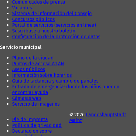
Comunicados de prensa
ñ
a
Vacantes
a
)
Sistema de información del Consejo
)
Concursos públicos
Portal de servicios (servicios en línea)
Suscríbase a nuestro boletín
Configuración de la protección de datos
Servicio municipal
Plano de la ciudad
Puntos de acceso WLAN
Aseos públicos
Información sobre horarios
Guía de lactancia y cambio de pañales
Entrada de emergencia: donde los niños pueden
encontrar ayuda
Cámaras web
Servicio de imágenes
© 2026
Landeshauptstadt
Pie de imprenta
Mainz
Política de privacidad
Declaración sobre