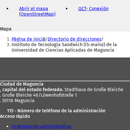
dirección
de
Abrir el mapa
OCT
- Conexión
(
correo
(OpenStreetMap)
(
S
electrónico
S
e
e
a
Mapa
a
b
Estás
b
r
Página de inicio
Directorio de direcciones
r
e
aquí:
Instituto de Tecnología Sandwich (iS-mainz) de la
e
e
Universidad de Ciencias Aplicadas de Maguncia
e
n
n
u
Zona
u
n
de
n
a
a
n
los
n
u
Ciudad de Maguncia
pies
u
e
, capital del estado federado.
Stadthaus de Große Bleiche
e
v
. Große Bleiche 46/Löwenhofstraße 1
v
a
. 55116 Maguncia
a
p
p
e
115 - Número de teléfono de la administración
e
s
Acceso rápido
s
t
t
a
Organización administrativa
a
ñ