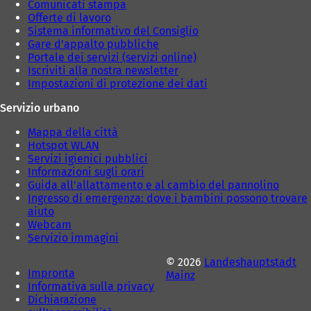
Comunicati stampa
a
a
Offerte di lavoro
)
)
Sistema informativo del Consiglio
Gare d'appalto pubbliche
Portale dei servizi (servizi online)
Iscriviti alla nostra newsletter
Impostazioni di protezione dei dati
Servizio urbano
Mappa della città
Hotspot WLAN
Servizi igienici pubblici
Informazioni sugli orari
Guida all'allattamento e al cambio del pannolino
Ingresso di emergenza: dove i bambini possono trovare
aiuto
Webcam
Servizio immagini
© 2026
Landeshauptstadt
Impronta
Mainz
Informativa sulla privacy
Dichiarazione