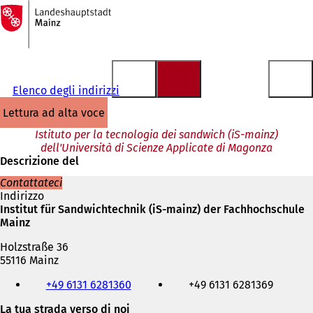
Alla
pagina
Vai al contenuto
iniziale
Elenco degli indirizzi
lettura ad alta voce
Istituto per la tecnologia dei sandwich (iS-mainz)
dell'Università di Scienze Applicate di Magonza
Descrizione del
Contattateci
Indirizzo
Institut für Sandwichtechnik (iS-mainz) der Fachhochschule
Mainz
Holzstraße 36
55116 Mainz
Telefono,
+49 6131 6281360
+49 6131 6281369
fax
e
La tua strada verso di noi