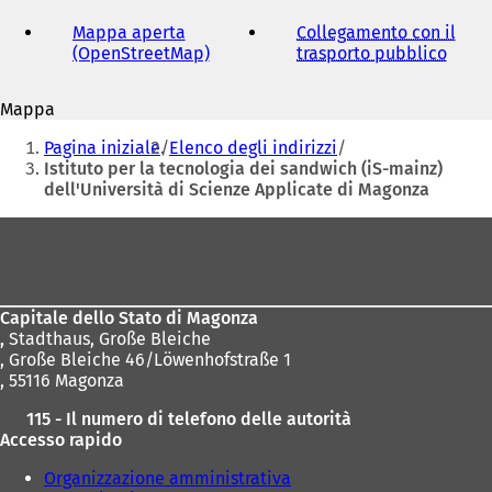
indirizzo
e-
Mappa aperta
Collegamento con il
mail
(OpenStreetMap)
(
trasporto pubblico
(
S
S
i
i
Mappa
a
a
Siete
p
p
Pagina iniziale
Elenco degli indirizzi
r
r
qui:
Istituto per la tecnologia dei sandwich (iS-mainz)
e
e
dell'Università di Scienze Applicate di Magonza
i
i
n
n
Area
u
u
dei
n
n
a
a
piedi
n
n
Capitale dello Stato di Magonza
u
u
,
Stadthaus, Große Bleiche
o
o
, Große Bleiche 46/Löwenhofstraße 1
v
v
, 55116 Magonza
a
a
s
s
115 - Il numero di telefono delle autorità
c
c
Accesso rapido
h
h
e
e
Organizzazione amministrativa
d
d