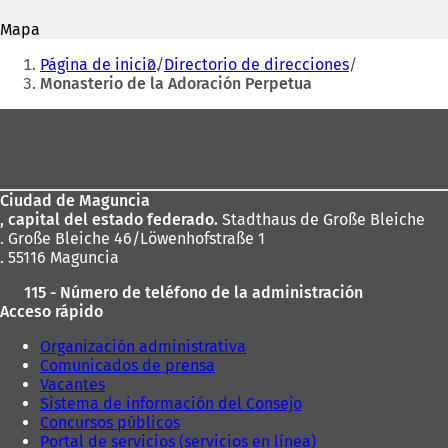
correo
e
a
electrónico
Mapa
a
b
Estás
b
r
Página de inicio
Directorio de direcciones
r
e
aquí:
Monasterio de la Adoración Perpetua
e
e
e
n
Zona
n
u
de
u
n
n
a
los
a
n
Ciudad de Maguncia
pies
n
u
, capital del estado federado.
Stadthaus de Große Bleiche
u
e
. Große Bleiche 46/Löwenhofstraße 1
e
v
. 55116 Maguncia
v
a
a
p
115 - Número de teléfono de la administración
p
e
Acceso rápido
e
s
s
t
Organización administrativa
t
a
Comunicados de prensa
a
ñ
Vacantes
ñ
a
Sistema de información del Consejo
a
)
Concursos públicos
)
Portal de servicios (servicios en línea)