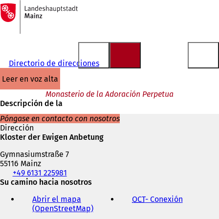
A
la
Saltar al contenido
página
de
inicio
Directorio de direcciones
leer en voz alta
Monasterio de la Adoración Perpetua
Descripción de la
Póngase en contacto con nosotros
Dirección
Kloster der Ewigen Anbetung
Gymnasiumstraße 7
55116 Mainz
Teléfono,
+49 6131 225981
fax
Su camino hacia nosotros
y
Abrir el mapa
OCT
- Conexión
(
dirección
(OpenStreetMap)
(
S
de
S
e