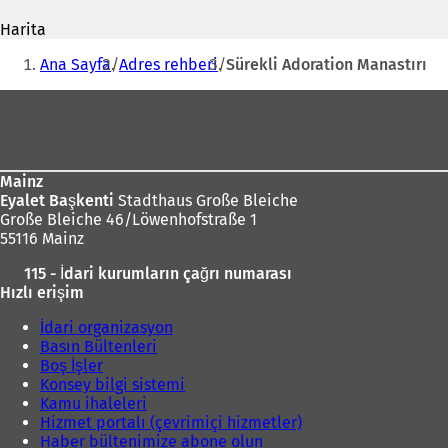
adresi
e
Harita
n
i
Buradasınız:
i
Ana Sayfa
Adres rehberi
Sürekli Adoration Manastırı
b
i
i
Ayak
r
bölgesi
s
e
k
Mainz
m
Eyalet Başkenti
Stadthaus Große Bleiche
e
Große Bleiche 46/Löwenhofstraße 1
d
55116 Mainz
e
a
115 - İdari kurumların çağrı numarası
ç
ı
Hızlı erişim
ı
l
l
ı
İdari organizasyon
ı
Basın Bültenleri
r
)
Boş İşler
)
Konsey bilgi sistemi
Kamu ihaleleri
Hizmet portalı (çevrimiçi hizmetler)
Haber bültenimize abone olun