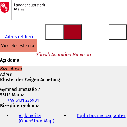
Ana
sayfaya
İçeriğe atla
Adres rehberi
yüksek sesle oku
Sürekli Adoration Manastırı
Açıklama
Bize ulaşın
Adres
Kloster der Ewigen Anbetung
Gymnasiumstraße 7
55116 Mainz
Telefon,
+49 6131 225981
faks
Bize giden yolunuz
ve
Açık harita
Toplu taşıma bağlantısı
(
e-
(OpenStreetMap)
(
posta
Y