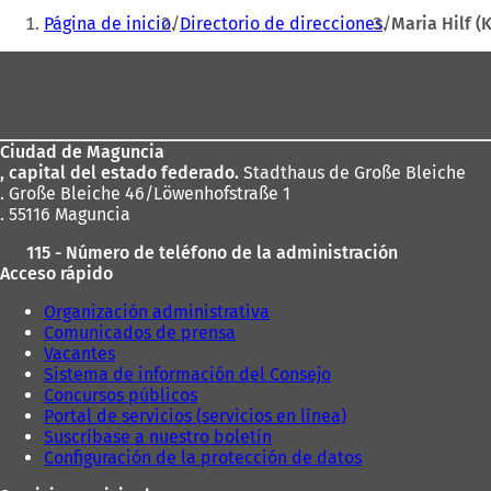
correo
Estás
a
electrónico
Página de inicio
Directorio de direcciones
Maria Hilf (
b
aquí:
r
Zona
e
de
e
n
los
u
Ciudad de Maguncia
pies
n
, capital del estado federado.
Stadthaus de Große Bleiche
a
. Große Bleiche 46/Löwenhofstraße 1
n
. 55116 Maguncia
u
e
115 - Número de teléfono de la administración
v
Acceso rápido
a
p
Organización administrativa
e
Comunicados de prensa
s
Vacantes
t
Sistema de información del Consejo
a
Concursos públicos
ñ
Portal de servicios (servicios en línea)
a
Suscríbase a nuestro boletín
)
Configuración de la protección de datos