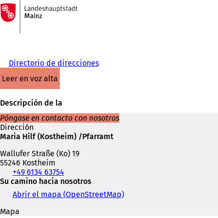
A
la
Saltar al contenido
página
de
inicio
Directorio de direcciones
leer en voz alta
Descripción de la
Póngase en contacto con nosotros
Dirección
Maria Hilf (Kostheim) /Pfarramt
Wallufer Straße (Ko) 19
55246 Kostheim
Teléfono,
+49 6134 63754
fax
Su camino hacia nosotros
y
Abrir el mapa (OpenStreetMap)
(
dirección
S
de
Mapa
e