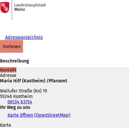
Zur
Startseite
Inhalt anspringen
Adressverzeichnis
vorlesen
Beschreibung
Kontakt
Adresse
Maria Hilf (Kostheim) /Pfarramt
Wallufer Straße (Ko) 19
55246 Kostheim
Telefon,
06134 63754
Fax
Ihr Weg zu uns
und
Karte öffnen (OpenStreetMap)
(
E-
Ö
Mail-
Karte
f