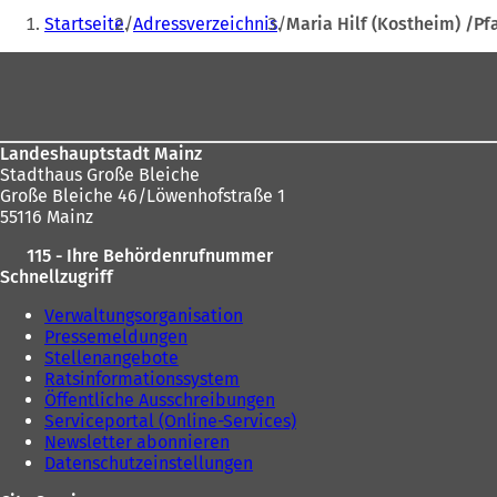
Adresse
Sie
f
Startseite
Adressverzeichnis
Maria Hilf (Kostheim) /Pf
n
befinden
e
Fußbereich
sich
t
i
hier:
n
e
Landeshauptstadt Mainz
i
Stadthaus Große Bleiche
n
Große Bleiche 46/Löwenhofstraße 1
e
55116 Mainz
m
n
115 - Ihre Behördenrufnummer
e
Schnellzugriff
u
e
Verwaltungsorganisation
n
Pressemeldungen
T
Stellenangebote
a
Ratsinformationssystem
b
Öffentliche Ausschreibungen
)
Serviceportal (Online-Services)
Newsletter abonnieren
Datenschutzeinstellungen