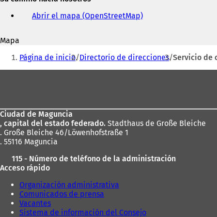
y
Abrir el mapa (OpenStreetMap)
(
dirección
S
de
e
correo
Mapa
a
electrónico
Estás
b
Página de inicio
Directorio de direcciones
Servicio de 
r
aquí:
e
Zona
e
de
n
u
los
n
Ciudad de Maguncia
pies
a
, capital del estado federado.
Stadthaus de Große Bleiche
n
. Große Bleiche 46/Löwenhofstraße 1
u
. 55116 Maguncia
e
v
115 - Número de teléfono de la administración
a
Acceso rápido
p
e
Organización administrativa
s
Comunicados de prensa
t
Vacantes
a
Sistema de información del Consejo