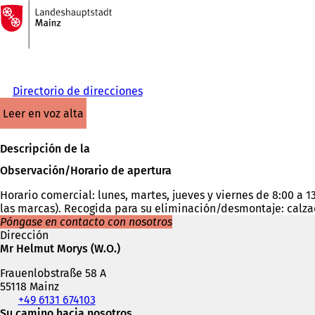
A
la
Saltar al contenido
página
de
inicio
Directorio de direcciones
leer en voz alta
Descripción de la
Observación/Horario de apertura
Horario comercial: lunes, martes, jueves y viernes de 8:00 a 1
las marcas). Recogida para su eliminación/desmontaje: calzad
Póngase en contacto con nosotros
Dirección
Mr Helmut Morys (W.O.)
Frauenlobstraße 58 A
55118 Mainz
Teléfono,
+49 6131 674103
fax
Su camino hacia nosotros