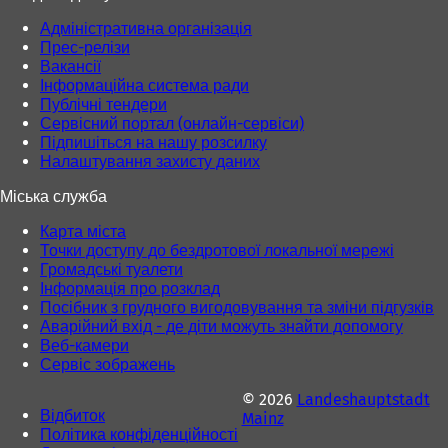
і
і
й
й
Адміністративна організація
в
в
Прес-релізи
к
к
Вакансії
л
л
Інформаційна система ради
а
а
Публічні тендери
д
д
Сервісний портал (онлайн-сервіси)
ц
ц
Підпишіться на нашу розсилку
і
і
Налаштування захисту даних
)
)
Міська служба
Карта міста
Точки доступу до бездротової локальної мережі
Громадські туалети
Інформація про розклад
Посібник з грудного вигодовування та зміни підгузків
Аварійний вхід - де діти можуть знайти допомогу
Веб-камери
Сервіс зображень
© 2026
Landeshauptstadt
Відбиток
Mainz
Політика конфіденційності