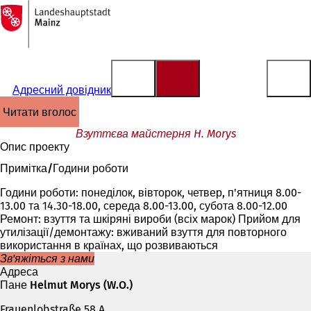
На
головну
Перейти до змісту
сторінку
Адресний довідник
читати вголос
Взуттєва майстерня H. Morys
Опис проекту
Примітка/Години роботи
Години роботи: понеділок, вівторок, четвер, п'ятниця 8.00-
13.00 та 14.30-18.00, середа 8.00-13.00, субота 8.00-12.00
Ремонт: взуття та шкіряні вироби (всіх марок) Прийом для
утилізації/демонтажу: вживаний взуття для повторного
використання в країнах, що розвиваються
Зв'яжіться з нами
Адреса
Пане Helmut Morys (W.O.)
Frauenlobstraße 58 A