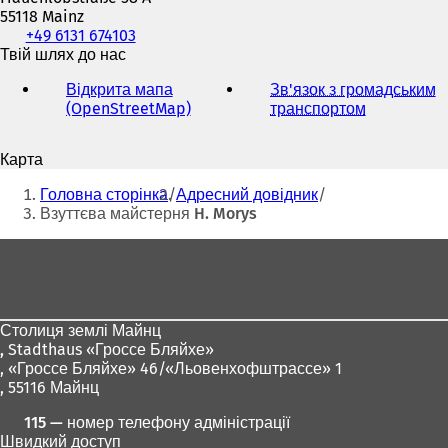
55118 Mainz
Телефон,
+49 6131 674103
факс
Твій шлях до нас
та
Відкрита мапа
Зв'язок з громадським
адреса
(OpenStreetMap)
(
транспортом
(
електронної
В
В
пошти
і
і
Карта
д
д
Ти
к
к
Головна сторінка
Адресний довідник
р
р
тут:
Взуттєва майстерня H. Morys
и
и
в
в
Зона
а
а
для
є
є
т
т
ніг
ь
ь
Столиця землі Майнц
с
с
,
Stadthaus «Гроссе Бляйхе»
я
я
, «Гроссе Бляйхе» 46/«Льовенхофштрассе» 1
в
в
, 55116 Майнц
н
н
о
о
115 — номер телефону адміністрації
в
в
Швидкий доступ