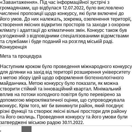
«Завантаження». Під час інформаційної зустрічі з
громадянами, що відбулася 12.07.2022, було висловлено
численні пропозиції щодо конкурсу, які були включені до
його умов. До них належать, зокрема, озеленення території,
створення якісних відкритих просторів та заходи з охорони
клімату і адаптації до кліматичних змін. Конкурс також був
узгоджений з відповідними спеціалізованими відомствами
та службами і буде поданий на розгляд міській раді.
Конкуренція
Мета та процедура
Наступним кроком було проведення міжнародного конкурсу
для ділянки на захід від території розширення університету
з метою збору ідей щодо оформлення біотехнологічного
майданчика. Метою конкурсу було показати, як можна
створити стійкий та інноваційний квартал. Мінімальний
вплив на потоки холодного повітря було перевірено за
допомогою мікрокліматичної оцінки, що супроводжувала
конкурс. Крім того, міг би виникнути район, який поєднує
різні функції та створює якісні вільні простори для району
та його околиць. Проведення конкурсу та його умови були
затверджені міською радою 30.11.2022.