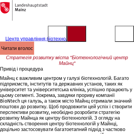
На
головну
Перейти до змісту
сторінку
Центр управління біотехнологіями
читати вголос
Стратегія розвитку міста "Біотехнологічний центр
Майнц"
Привід і процедура
Майнц є важливим центром у галузі біотехнологій. Багато
підприємств, інститутів та державних установ, таких як
університет та університетська клініка, успішно працюють у
цьому сегменті. Зокрема, завдяки прориву компанії
BioNtech ця галузь, а також місто Майнц отримали значний
поштовх до розвитку. Щоб продовжити цей успіх і створити
перспективи розвитку, необхідно розробити стратегію
розвитку Майнца як центру біотехнологій. З огляду на
складність створення центру біотехнологій у Майнці,
доцільно застосовувати багатоетапний підхід з частково