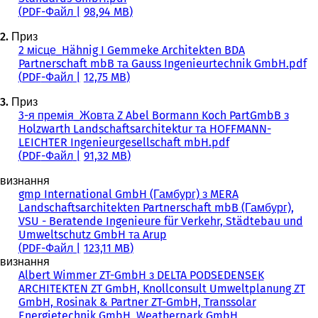
PDF
-Файл
98,94 MB
2. Приз
2 місце_Hähnig I Gemmeke Architekten BDA
Partnerschaft mbB та Gauss Ingenieurtechnik GmbH.pdf
PDF
-Файл
12,75 MB
3. Приз
3-я премія_Жовта Z Abel Bormann Koch PartGmbB з
Holzwarth Landschaftsarchitektur та HOFFMANN-
LEICHTER Ingenieurgesellschaft mbH.pdf
PDF
-Файл
91,32 MB
визнання
gmp International GmbH (Гамбург) з MERA
Landschaftsarchitekten Partnerschaft mbB (Гамбург),
VSU - Beratende Ingenieure für Verkehr, Städtebau und
Umweltschutz GmbH та Arup
PDF
-Файл
123,11 MB
визнання
Albert Wimmer ZT-GmbH з DELTA PODSEDENSEK
ARCHITEKTEN ZT GmbH, Knollconsult Umweltplanung ZT
GmbH, Rosinak & Partner ZT-GmbH, Transsolar
Energietechnik GmbH, Weatherpark GmbH