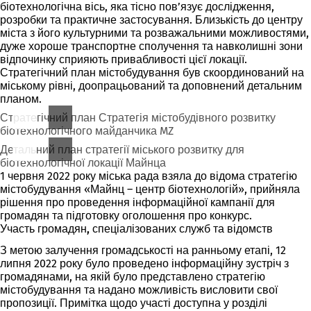
біотехнологічна вісь, яка тісно пов’язує дослідження,
розробки та практичне застосування. Близькість до центру
міста з його культурними та розважальними можливостями,
дуже хороше транспортне сполучення та навколишні зони
відпочинку сприяють привабливості цієї локації.
Стратегічний план містобудування був скоординований на
міському рівні, доопрацьований та доповнений детальним
планом.
Стратегічний план Стратегія містобудівного розвитку
біотехнологічного майданчика MZ
Детальний план стратегії міського розвитку для
біотехнологічної локації Майнца
1 червня 2022 року міська рада взяла до відома стратегію
містобудування «Майнц – центр біотехнологій», прийняла
рішення про проведення інформаційної кампанії для
громадян та підготовку оголошення про конкурс.
Участь громадян, спеціалізованих служб та відомств
З метою залучення громадськості на ранньому етапі, 12
липня 2022 року було проведено інформаційну зустріч з
громадянами, на якій було представлено стратегію
містобудування та надано можливість висловити свої
пропозиції. Примітка щодо участі доступна у розділі