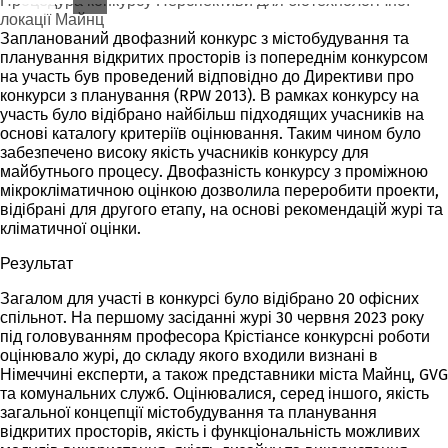
Процедура конкурсу Перспективи для біотехнологічної
локації Майнц
Запланований двофазний конкурс з містобудування та
планування відкритих просторів із попереднім конкурсом
на участь був проведений відповідно до Директиви про
конкурси з планування (RPW 2013). В рамках конкурсу на
участь було відібрано найбільш підходящих учасників на
основі каталогу критеріїв оцінювання. Таким чином було
забезпечено високу якість учасників конкурсу для
майбутнього процесу. Двофазність конкурсу з проміжною
мікрокліматичною оцінкою дозволила переробити проекти,
відібрані для другого етапу, на основі рекомендацій журі та
кліматичної оцінки.
Результат
Загалом для участі в конкурсі було відібрано 20 офісних
спільнот. На першому засіданні журі 30 червня 2023 року
під головуванням професора Крістіансе конкурсні роботи
оцінювало журі, до складу якого входили визнані в
Німеччині експерти, а також представники міста Майнц, GVG
та комунальних служб. Оцінювалися, серед іншого, якість
загальної концепції містобудування та планування
відкритих просторів, якість і функціональність можливих