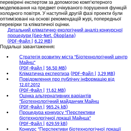
перевірені експертом за допомогою комп'ютерного
моделювання на предмет очікуваного порушення функцій
холодного повітря. У наступній другій фазі проекти були
оптимізовані на основі рекомендацій журі, попередньої
перевірки та кліматичної оцінки.
Детальний кліматично-екологічний аналіз конкурсної
процедури (Geo-Net, Ökoplana)
PDF
-Файл
6,22 MB
Подальші завантаження:
Стратегія розвитку міста "Біотехнологічний центр
Майнц"
PDF
-Файл
56,50 MB
Кліматична експертиза
PDF
-Файл
3,29 MB
Повідомлення про публічну інформацію від
12.07.2012
PDF
-Файл
11,62 MB
Оцінка альтернативних варіантів
"Біотехнологічний майданчик Майнц
PDF
-Файл
965,24 kB
Процедура конкурсу "Перспективи
біотехнологічної локації Майнца"
PDF
-Файл
629,59 kB
Конкурс "Перспективи біотехнологічної локації