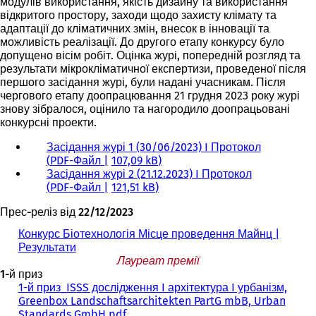
модулів використання, якість дизайну та використання
відкритого простору, заходи щодо захисту клімату та
адаптації до кліматичних змін, внесок в інновації та
можливість реалізації. До другого етапу конкурсу було
допущено вісім робіт. Оцінка журі, попередній розгляд та
результати мікрокліматичної експертизи, проведеної після
першого засідання журі, були надані учасникам. Після
чергового етапу доопрацювання 21 грудня 2023 року журі
знову зібралося, оцінило та нагородило доопрацьовані
конкурсні проекти.
Засідання журі 1 (30/06/2023) I Протокол
PDF
-Файл
107,09 kB
Засідання журі 2 (21.12.2023) I Протокол
PDF
-Файл
121,51 kB
Прес-реліз від 22/12/2023
Конкурс Біотехнологія Місце проведення Майнц |
Результати
Лауреат премії
1-й приз
1-й приз_ISSS дослідження I архітектура I урбанізм,
Greenbox Landschaftsarchitekten PartG mbB, Urban
Standards GmbH.pdf