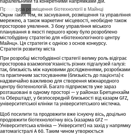
паралельними та конкретними напрямками дій.
Процедура розміщення біотехнології в Майнці
Окрім таких тем, як заснування, розміщення та управління
мережею, а також маркетинг місцевості, необхідне також
просторове уявлення. З боку управління міського
планування в якості першого кроку було розроблено
містобудівну стратегію для «біотехнологічного центру
Майнц». Ця стратегія є однією з основ конкурсу.
Стратегія розвитку міста
При розробці містобудівної стратегії велику роль відіграє
просторова взаємопов’язаність різних підгалузей галузі:
так, близькість між науковими дослідженнями, розробками
та практичним застосуванням (близькість до пацієнта) є
надзвичайно важливою для створення міжнародного
центру біотехнологій. Багато підприємств уже зараз
розташовані в одному просторі — у районах Бретценхайм
та Оберштадт, у безпосередній близькості від казарм GFZ,
університетської клініки та університетського містечка.
Щоб посилити та продовжити вже існуючу вісь, доцільно
продовжити біотехнологічну вісь (казарма GFZ —
Університетська клініка — Університет) на захід у напрямку
автомагістралі A 60. Таким чином утворюється