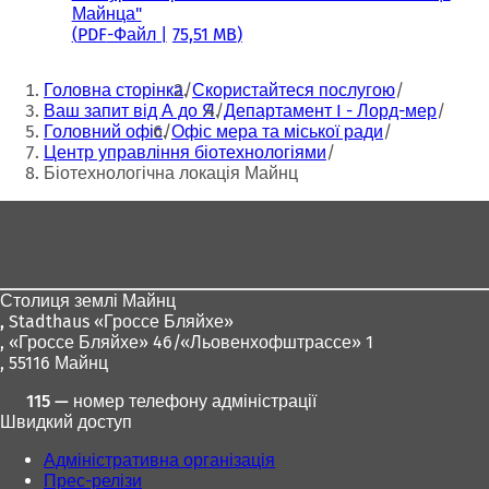
Майнца"
PDF
-Файл
75,51 MB
Ти
Головна сторінка
Скористайтеся послугою
тут:
Ваш запит від А до Я
Департамент I - Лорд-мер
Головний офіс
Офіс мера та міської ради
Центр управління біотехнологіями
Біотехнологічна локація Майнц
Зона
для
ніг
Столиця землі Майнц
,
Stadthaus «Гроссе Бляйхе»
, «Гроссе Бляйхе» 46/«Льовенхофштрассе» 1
, 55116 Майнц
115 — номер телефону адміністрації
Швидкий доступ
Адміністративна організація
Прес-релізи