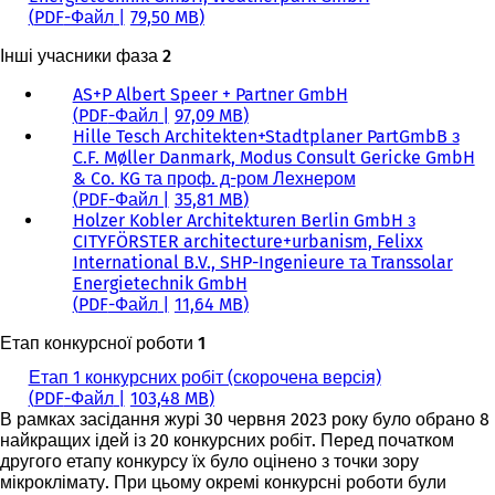
PDF
-Файл
79,50 MB
Інші учасники фаза 2
AS+P Albert Speer + Partner GmbH
PDF
-Файл
97,09 MB
Hille Tesch Architekten+Stadtplaner PartGmbB з
C.F. Møller Danmark, Modus Consult Gericke GmbH
& Co. KG та проф. д-ром Лехнером
PDF
-Файл
35,81 MB
Holzer Kobler Architekturen Berlin GmbH з
CITYFÖRSTER architecture+urbanism, Felixx
International B.V., SHP-Ingenieure та Transsolar
Energietechnik GmbH
PDF
-Файл
11,64 MB
Етап конкурсної роботи 1
Етап 1 конкурсних робіт (скорочена версія)
PDF
-Файл
103,48 MB
В рамках засідання журі 30 червня 2023 року було обрано 8
найкращих ідей із 20 конкурсних робіт. Перед початком
другого етапу конкурсу їх було оцінено з точки зору
мікроклімату. При цьому окремі конкурсні роботи були