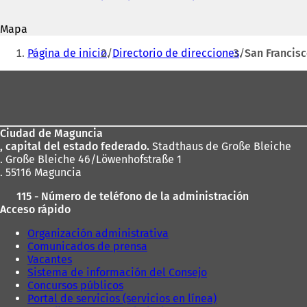
correo
S
electrónico
e
Mapa
a
Estás
b
Página de inicio
Directorio de direcciones
San Francisc
r
aquí:
e
Zona
e
de
n
u
los
n
Ciudad de Maguncia
pies
a
, capital del estado federado.
Stadthaus de Große Bleiche
n
. Große Bleiche 46/Löwenhofstraße 1
u
. 55116 Maguncia
e
v
115 - Número de teléfono de la administración
a
Acceso rápido
p
e
Organización administrativa
s
Comunicados de prensa
t
Vacantes
a
Sistema de información del Consejo
ñ
Concursos públicos
a
Portal de servicios (servicios en línea)
)