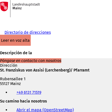
A
la
Saltar al contenido
página
de
inicio
Directorio de direcciones
leer en voz alta
Descripción de la
Póngase en contacto con nosotros
Dirección
St. Franziskus von Assisi (Lerchenberg)/ Pfarramt
Rubensallee 1
55127 Mainz
Teléfono,
+49 6131 71519
fax
y
Su camino hacia nosotros
dirección
de
Abrir el mapa (OpenStreetMap)
(