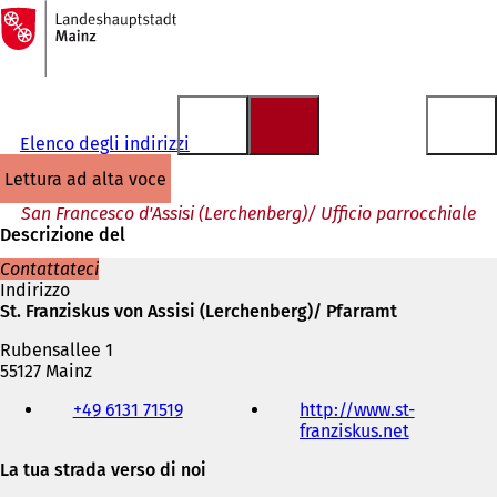
Alla
pagina
Vai al contenuto
iniziale
Elenco degli indirizzi
lettura ad alta voce
San Francesco d'Assisi (Lerchenberg)/ Ufficio parrocchiale
Descrizione del
Contattateci
Indirizzo
St. Franziskus von Assisi (Lerchenberg)/ Pfarramt
Rubensallee 1
55127 Mainz
Telefono,
+49 6131 71519
http://www.st-
fax
franziskus.net
(
e
S
indirizzo
La tua strada verso di noi
i
e-
a