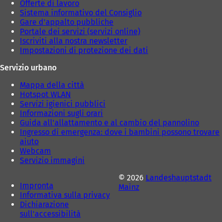
Offerte di lavoro
)
)
Sistema informativo del Consiglio
Gare d'appalto pubbliche
Portale dei servizi (servizi online)
Iscriviti alla nostra newsletter
Impostazioni di protezione dei dati
Servizio urbano
Mappa della città
Hotspot WLAN
Servizi igienici pubblici
Informazioni sugli orari
Guida all'allattamento e al cambio del pannolino
Ingresso di emergenza: dove i bambini possono trovare
aiuto
Webcam
Servizio immagini
© 2026
Landeshauptstadt
Impronta
Mainz
Informativa sulla privacy
Dichiarazione
sull'accessibilità