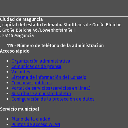
de
los
Ciudad de Maguncia
pies
, capital del estado federado.
Stadthaus de Große Bleiche
. Große Bleiche 46/Löwenhofstraße 1
. 55116 Maguncia
115 - Número de teléfono de la administración
Acceso rápido
Organización administrativa
Comunicados de prensa
Vacantes
Sistema de información del Consejo
Concursos públicos
Portal de servicios (servicios en línea)
Suscríbase a nuestro boletín
Configuración de la protección de datos
Servicio municipal
Plano de la ciudad
Puntos de acceso WLAN