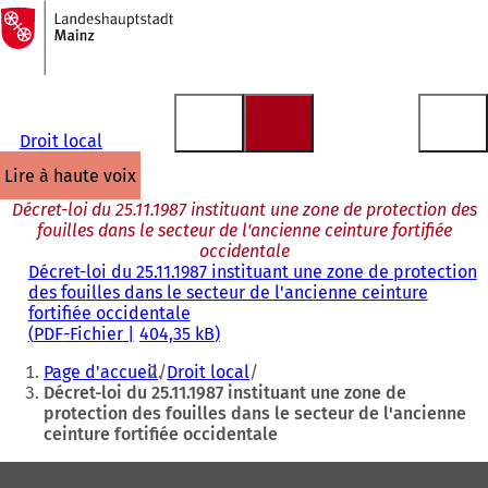
Vers
la
Accéder au contenu
page
d'accueil
Droit local
lire à haute voix
Décret-loi du 25.11.1987 instituant une zone de protection des
fouilles dans le secteur de l'ancienne ceinture fortifiée
occidentale
Décret-loi du 25.11.1987 instituant une zone de protection
des fouilles dans le secteur de l'ancienne ceinture
fortifiée occidentale
PDF
-Fichier
404,35 kB
Vous
Page d'accueil
Droit local
êtes
Décret-loi du 25.11.1987 instituant une zone de
protection des fouilles dans le secteur de l'ancienne
ici
ceinture fortifiée occidentale
:
Pied