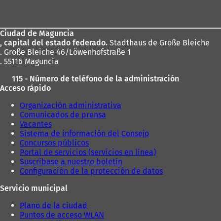
de
los
Ciudad de Maguncia
pies
, capital del estado federado.
Stadthaus de Große Bleiche
. Große Bleiche 46/Löwenhofstraße 1
. 55116 Maguncia
115 - Número de teléfono de la administración
Acceso rápido
Organización administrativa
Comunicados de prensa
Vacantes
Sistema de información del Consejo
Concursos públicos
Portal de servicios (servicios en línea)
Suscríbase a nuestro boletín
Configuración de la protección de datos
Servicio municipal
Plano de la ciudad
Puntos de acceso WLAN