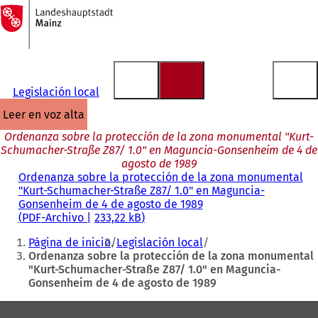
A
la
Saltar al contenido
página
de
inicio
Legislación local
leer en voz alta
Ordenanza sobre la protección de la zona monumental "Kurt-
Schumacher-Straße Z87/ 1.0" en Maguncia-Gonsenheim de 4 de
agosto de 1989
Ordenanza sobre la protección de la zona monumental
"Kurt-Schumacher-Straße Z87/ 1.0" en Maguncia-
Gonsenheim de 4 de agosto de 1989
PDF
-Archivo
233,22 kB
Estás
Página de inicio
Legislación local
aquí:
Ordenanza sobre la protección de la zona monumental
"Kurt-Schumacher-Straße Z87/ 1.0" en Maguncia-
Gonsenheim de 4 de agosto de 1989
Zona