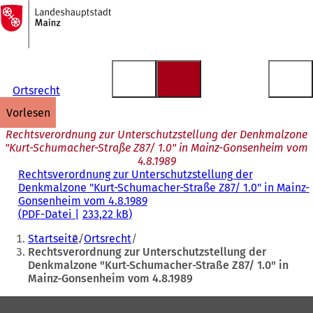
Zur
Startseite
Inhalt anspringen
Ortsrecht
vorlesen
Rechtsverordnung zur Unterschutzstellung der Denkmalzone
"Kurt-Schumacher-Straße Z87/ 1.0" in Mainz-Gonsenheim vom
4.8.1989
Rechtsverordnung zur Unterschutzstellung der
Denkmalzone "Kurt-Schumacher-Straße Z87/ 1.0" in Mainz-
Gonsenheim vom 4.8.1989
PDF
-Datei
233,22 kB
Sie
Startseite
Ortsrecht
befinden
Rechtsverordnung zur Unterschutzstellung der
Denkmalzone "Kurt-Schumacher-Straße Z87/ 1.0" in
sich
Mainz-Gonsenheim vom 4.8.1989
hier:
Fußbereich