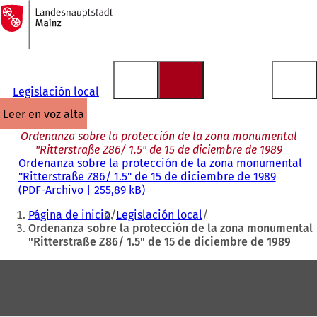
A
la
Saltar al contenido
página
de
inicio
Legislación local
leer en voz alta
Ordenanza sobre la protección de la zona monumental
"Ritterstraße Z86/ 1.5" de 15 de diciembre de 1989
Ordenanza sobre la protección de la zona monumental
"Ritterstraße Z86/ 1.5" de 15 de diciembre de 1989
PDF
-Archivo
255,89 kB
Estás
Página de inicio
Legislación local
aquí:
Ordenanza sobre la protección de la zona monumental
"Ritterstraße Z86/ 1.5" de 15 de diciembre de 1989
Zona
de
los