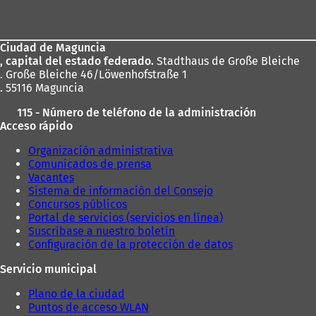
de
los
Ciudad de Maguncia
pies
, capital del estado federado.
Stadthaus de Große Bleiche
. Große Bleiche 46/Löwenhofstraße 1
. 55116 Maguncia
115 - Número de teléfono de la administración
Acceso rápido
Organización administrativa
Comunicados de prensa
Vacantes
Sistema de información del Consejo
Concursos públicos
Portal de servicios (servicios en línea)
Suscríbase a nuestro boletín
Configuración de la protección de datos
Servicio municipal
Plano de la ciudad
Puntos de acceso WLAN