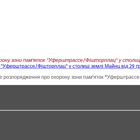
рону зони пам'яток "Уферштрассе/Фішторплац" у столиці з
"Уферштрассе/Фішторплац" у столиці землі Майнц від 29 тр
 розпорядження про охорону зони пам'яток "Уферштрассе/Ф