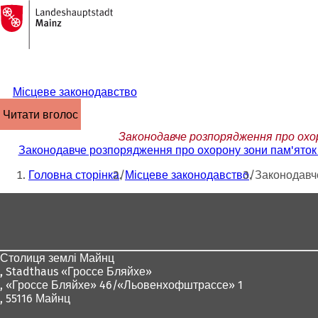
На
головну
Перейти до змісту
сторінку
Місцеве законодавство
читати вголос
Законодавче розпорядження про охо
Законодавче розпорядження про охорону зони пам'яток 
Ти
Головна сторінка
Місцеве законодавство
Законодавче
тут:
Зона
для
ніг
Столиця землі Майнц
,
Stadthaus «Гроссе Бляйхе»
, «Гроссе Бляйхе» 46/«Льовенхофштрассе» 1
, 55116 Майнц