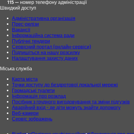
115 — номер телефону адміністрації
Швидкий доступ
Адміністративна організація
Прес-релізи
Вакансії
Інформаційна система ради
Публічні тендери
Сервісний портал (онлайн-сервіси)
Підпишіться на нашу розсилку
Налаштування захисту даних
Міська служба
Карта міста
Точки доступу до бездротової локальної мережі
Громадські туалети
Інформація про розклад
Посібник з грудного вигодовування та зміни підгузків
Аварійний вхід - де діти можуть знайти допомогу
Веб-камери
Сервіс зображень