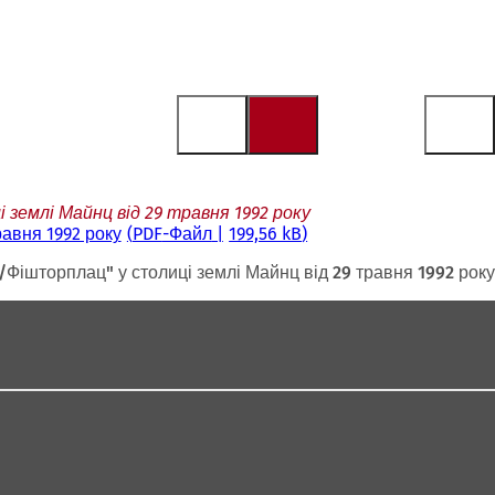
емлі Майнц від 29 травня 1992 року
авня 1992 року
PDF
-Файл
199,56 kB
ішторплац" у столиці землі Майнц від 29 травня 1992 року