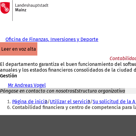
A
la
Saltar al contenido
página
de
inicio
Oficina de Finanzas, Inversiones y Deporte
leer en voz alta
Contabilidad
El departamento garantiza el buen funcionamiento del software
anuales y los estados financieros consolidados de la ciudad 
Gestión
Mr Andreas Vogel
Póngase en contacto con nosotros
Estructura organizativa
Estás
Página de inicio
Utilizar el servicio
Su solicitud de la A 
aquí:
Contabilidad financiera y centro de competencia para l
Zona
de