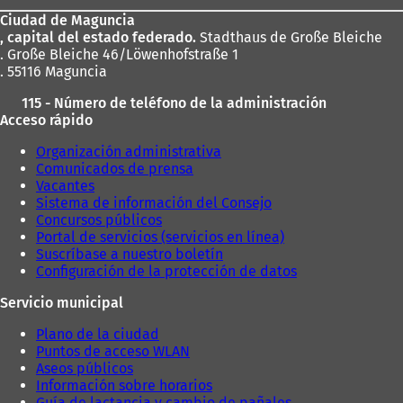
los
Ciudad de Maguncia
pies
, capital del estado federado.
Stadthaus de Große Bleiche
. Große Bleiche 46/Löwenhofstraße 1
. 55116 Maguncia
115 - Número de teléfono de la administración
Acceso rápido
Organización administrativa
Comunicados de prensa
Vacantes
Sistema de información del Consejo
Concursos públicos
Portal de servicios (servicios en línea)
Suscríbase a nuestro boletín
Configuración de la protección de datos
Servicio municipal
Plano de la ciudad
Puntos de acceso WLAN
Aseos públicos
Información sobre horarios
Guía de lactancia y cambio de pañales