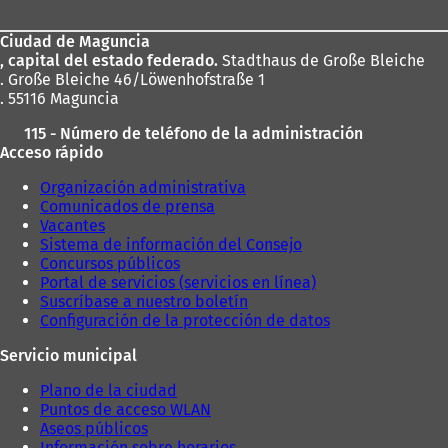
los
Ciudad de Maguncia
pies
, capital del estado federado.
Stadthaus de Große Bleiche
. Große Bleiche 46/Löwenhofstraße 1
. 55116 Maguncia
115 - Número de teléfono de la administración
Acceso rápido
Organización administrativa
Comunicados de prensa
Vacantes
Sistema de información del Consejo
Concursos públicos
Portal de servicios (servicios en línea)
Suscríbase a nuestro boletín
Configuración de la protección de datos
Servicio municipal
Plano de la ciudad
Puntos de acceso WLAN
Aseos públicos
Información sobre horarios