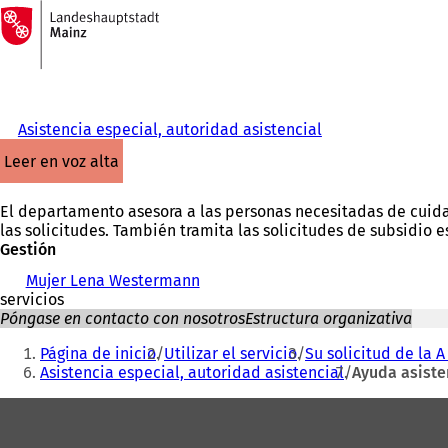
A
la
Saltar al contenido
página
de
inicio
Asistencia especial, autoridad asistencial
leer en voz alta
El departamento asesora a las personas necesitadas de cuidad
las solicitudes. También tramita las solicitudes de subsidio 
Gestión
Mujer Lena Westermann
servicios
Póngase en contacto con nosotros
Estructura organizativa
Estás
Página de inicio
Utilizar el servicio
Su solicitud de la A 
aquí:
Asistencia especial, autoridad asistencial
Ayuda asisten
Zona
de