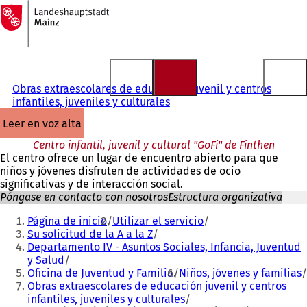
A
la
Saltar al contenido
página
de
inicio
Obras extraescolares de educación juvenil y centros
infantiles, juveniles y culturales
leer en voz alta
Centro infantil, juvenil y cultural "GoFi" de Finthen
El centro ofrece un lugar de encuentro abierto para que
niños y jóvenes disfruten de actividades de ocio
significativas y de interacción social.
Póngase en contacto con nosotros
Estructura organizativa
Estás
Página de inicio
Utilizar el servicio
aquí:
Su solicitud de la A a la Z
Departamento IV - Asuntos Sociales, Infancia, Juventud
y Salud
Oficina de Juventud y Familia
Niños, jóvenes y familias
Obras extraescolares de educación juvenil y centros
infantiles, juveniles y culturales