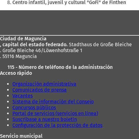
Centro infantil, juvenil y cultural "GoFi" de Finthen
Zona
de
los
Ciudad de Maguncia
pies
, capital del estado federado.
Stadthaus de Große Bleiche
. Große Bleiche 46/Löwenhofstraße 1
. 55116 Maguncia
115 - Número de teléfono de la administración
Acceso rápido
Organización administrativa
Comunicados de prensa
Vacantes
Sistema de información del Consejo
Concursos públicos
Portal de servicios (servicios en línea)
Suscríbase a nuestro boletín
Configuración de la protección de datos
Servicio municipal