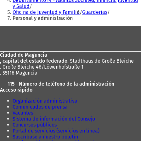
Departamento IV - Asuntos Sociales, Infancia, Juventud
y Salud
Oficina de Juventud y Familia
Guarderías
Personal y administración
Zona
de
los
Ciudad de Maguncia
pies
, capital del estado federado.
Stadthaus de Große Bleiche
. Große Bleiche 46/Löwenhofstraße 1
. 55116 Maguncia
115 - Número de teléfono de la administración
Acceso rápido
Organización administrativa
Comunicados de prensa
Vacantes
Sistema de información del Consejo
Concursos públicos
Portal de servicios (servicios en línea)
Suscríbase a nuestro boletín