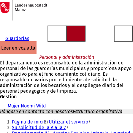
A
la
Saltar al contenido
página
de
inicio
Guarderías
leer en voz alta
Personal y administración
El departamento es responsable de la administración de
personal de las guarderías municipales y proporciona apoyo
organizativo para el funcionamiento cotidiano. Es
responsable de varios procedimientos de solicitud, la
administración de los becarios y el despliegue diario del
personal pedagógico y de limpieza.
Gestión
Mujer Noemi Wild
Póngase en contacto con nosotros
Estructura organizativa
Estás
Página de inicio
Utilizar el servicio
aquí:
Su solicitud de la A a la Z