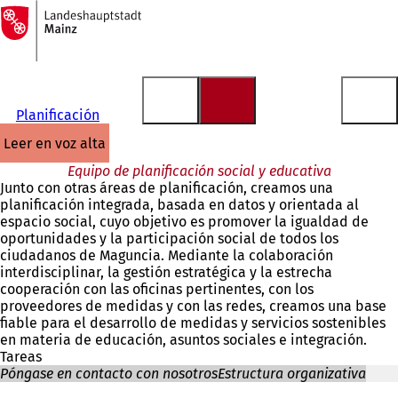
A
la
Saltar al contenido
página
de
inicio
Planificación
leer en voz alta
Equipo de planificación social y educativa
Junto con otras áreas de planificación, creamos una
planificación integrada, basada en datos y orientada al
espacio social, cuyo objetivo es promover la igualdad de
oportunidades y la participación social de todos los
ciudadanos de Maguncia. Mediante la colaboración
interdisciplinar, la gestión estratégica y la estrecha
cooperación con las oficinas pertinentes, con los
proveedores de medidas y con las redes, creamos una base
fiable para el desarrollo de medidas y servicios sostenibles
en materia de educación, asuntos sociales e integración.
Tareas
Póngase en contacto con nosotros
Estructura organizativa
Estás