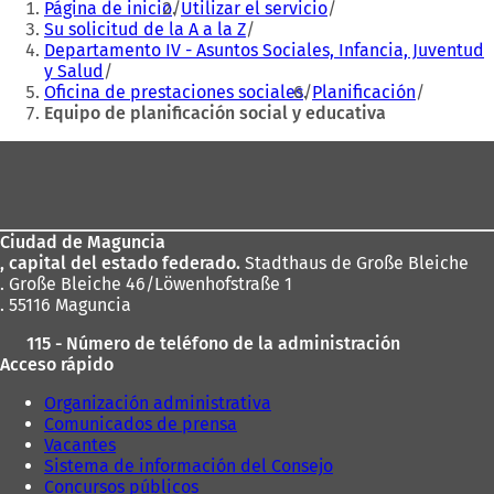
Página de inicio
Utilizar el servicio
aquí:
Su solicitud de la A a la Z
Departamento IV - Asuntos Sociales, Infancia, Juventud
y Salud
Oficina de prestaciones sociales
Planificación
Equipo de planificación social y educativa
Zona
de
los
Ciudad de Maguncia
pies
, capital del estado federado.
Stadthaus de Große Bleiche
. Große Bleiche 46/Löwenhofstraße 1
. 55116 Maguncia
115 - Número de teléfono de la administración
Acceso rápido
Organización administrativa
Comunicados de prensa
Vacantes
Sistema de información del Consejo
Concursos públicos