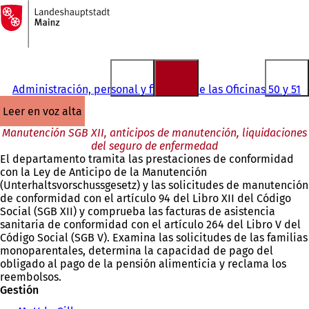
A
la
Saltar al contenido
página
de
inicio
Administración, personal y finanzas de las Oficinas 50 y 51
leer en voz alta
Manutención SGB XII, anticipos de manutención, liquidaciones
del seguro de enfermedad
El departamento tramita las prestaciones de conformidad
con la Ley de Anticipo de la Manutención
(Unterhaltsvorschussgesetz) y las solicitudes de manutención
de conformidad con el artículo 94 del Libro XII del Código
Social (SGB XII) y comprueba las facturas de asistencia
sanitaria de conformidad con el artículo 264 del Libro V del
Código Social (SGB V). Examina las solicitudes de las familias
monoparentales, determina la capacidad de pago del
obligado al pago de la pensión alimenticia y reclama los
reembolsos.
Gestión