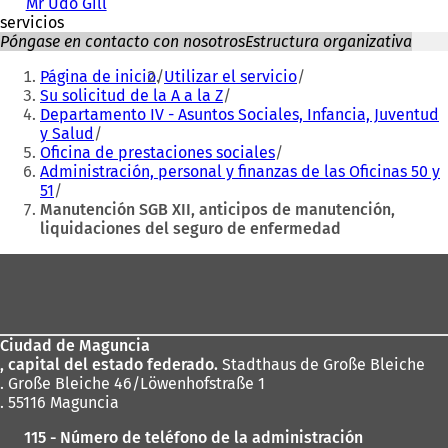
Mr Udo Gill
servicios
Póngase en contacto con nosotros
Estructura organizativa
Estás
Página de inicio
Utilizar el servicio
aquí:
Su solicitud de la A a la Z
Departamento IV - Asuntos Sociales, Infancia, Juventud
y Salud
Oficina de prestaciones sociales
Administración, personal y finanzas de las Oficinas 50 y
51
Manutención SGB XII, anticipos de manutención,
liquidaciones del seguro de enfermedad
Zona
de
los
Ciudad de Maguncia
pies
, capital del estado federado.
Stadthaus de Große Bleiche
. Große Bleiche 46/Löwenhofstraße 1
. 55116 Maguncia
115 - Número de teléfono de la administración