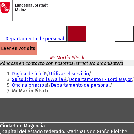
A
la
Saltar al contenido
página
de
inicio
Departamento de personal
leer en voz alta
Mr Martin Pitsch
Póngase en contacto con nosotros
Estructura organizativa
Estás
Página de inicio
Utilizar el servicio
aquí:
Su solicitud de la A a la Z
Departamento I - Lord Mayor
Oficina principal
Departamento de personal
Mr Martin Pitsch
Zona
de
los
Ciudad de Maguncia
pies
, capital del estado federado.
Stadthaus de Große Bleiche