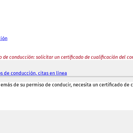
ción
 de conducción: solicitar un certificado de cualificación del c
s de conducción, citas en línea
(
S
e
emás de su permiso de conducir, necesita un certificado de c
a
b
r
e
e
n
u
n