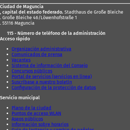
los
p
Ciudad de Maguncia
pies
e
, capital del estado federado.
Stadthaus de Große Bleiche
s
. Große Bleiche 46/Löwenhofstraße 1
t
. 55116 Maguncia
a
ñ
115 - Número de teléfono de la administración
a
Acceso rápido
)
Organización administrativa
Comunicados de prensa
Vacantes
Sistema de información del Consejo
Concursos públicos
Portal de servicios (servicios en línea)
Suscríbase a nuestro boletín
Configuración de la protección de datos
Servicio municipal
Plano de la ciudad
Puntos de acceso WLAN
Aseos públicos
Información sobre horarios
Guía de lactancia y cambio de pañales