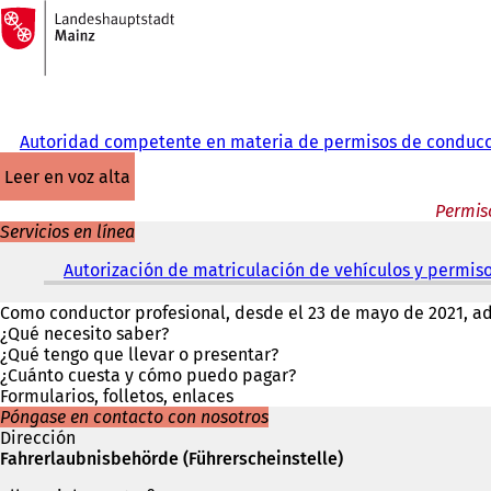
A
la
Saltar al contenido
página
de
inicio
Autoridad competente en materia de permisos de conduc
leer en voz alta
Permiso
Servicios en línea
Autorización de matriculación de vehículos y permiso
Como conductor profesional, desde el 23 de mayo de 2021, ad
¿Qué necesito saber?
¿Qué tengo que llevar o presentar?
¿Cuánto cuesta y cómo puedo pagar?
Formularios, folletos, enlaces
Póngase en contacto con nosotros
Dirección
Fahrerlaubnisbehörde (Führerscheinstelle)