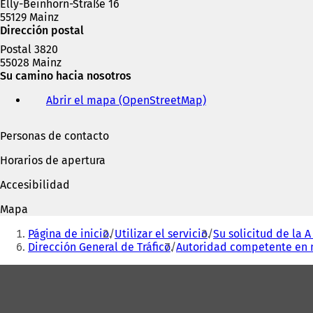
Elly-Beinhorn-Straße 16
55129 Mainz
Dirección postal
Postal 3820
55028 Mainz
Su camino hacia nosotros
Abrir el mapa (OpenStreetMap)
(
S
e
Personas de contacto
a
b
Horarios de apertura
r
e
Accesibilidad
e
n
Mapa
u
Estás
n
Página de inicio
Utilizar el servicio
Su solicitud de la A 
aquí:
a
Dirección General de Tráfico
Autoridad competente en 
n
Zona
u
e
de
v
a