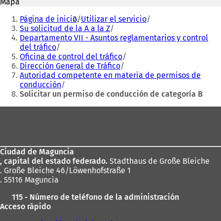
Mapa
u
n
Estás
n
a
Página de inicio
Utilizar el servicio
aquí:
a
n
Su solicitud de la A a la Z
n
u
Departamento VII - Asuntos reglamentarios y control
u
e
del tráfico
e
v
Oficina de control del tráfico
v
a
Dirección General de Tráfico
a
p
Autoridad competente en materia de permisos de
p
e
conducción
e
s
Solicitar un permiso de conducción de categoría B
s
t
Zona
t
a
a
ñ
de
ñ
a
los
a
)
)
Ciudad de Maguncia
pies
, capital del estado federado.
Stadthaus de Große Bleiche
. Große Bleiche 46/Löwenhofstraße 1
. 55116 Maguncia
115 - Número de teléfono de la administración
Acceso rápido