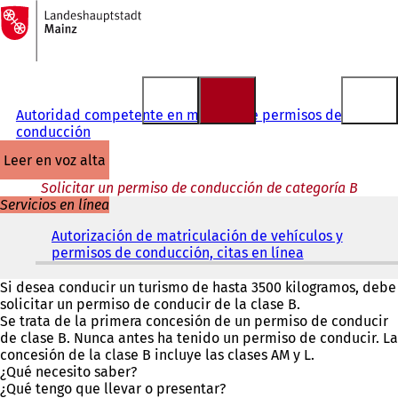
A
la
Saltar al contenido
página
de
inicio
Autoridad competente en materia de permisos de
conducción
leer en voz alta
Solicitar un permiso de conducción de categoría B
Servicios en línea
Autorización de matriculación de vehículos y
permisos de conducción, citas en línea
(
S
e
Si desea conducir un turismo de hasta 3500 kilogramos, debe
a
solicitar un permiso de conducir de la clase B.
b
Se trata de la primera concesión de un permiso de conducir
r
de clase B. Nunca antes ha tenido un permiso de conducir. La
e
concesión de la clase B incluye las clases AM y L.
e
¿Qué necesito saber?
n
¿Qué tengo que llevar o presentar?