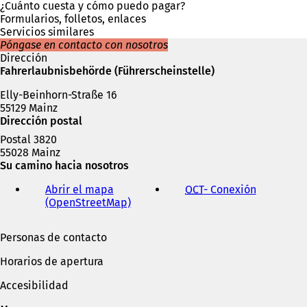
u
¿Cuánto cuesta y cómo puedo pagar?
n
Formularios, folletos, enlaces
a
Servicios similares
n
Póngase en contacto con nosotros
u
Dirección
e
Fahrerlaubnisbehörde (Führerscheinstelle)
v
Elly-Beinhorn-Straße 16
a
55129 Mainz
p
Dirección postal
e
s
Postal 3820
t
55028 Mainz
a
Su camino hacia nosotros
ñ
a
Abrir el mapa
OCT
- Conexión
(
)
(OpenStreetMap)
(
S
S
e
e
a
Personas de contacto
a
b
b
r
Horarios de apertura
r
e
e
e
Accesibilidad
e
n
n
u