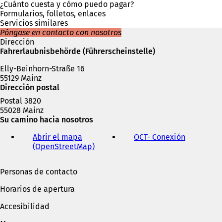
u
¿Cuánto cuesta y cómo puedo pagar?
n
Formularios, folletos, enlaces
a
Servicios similares
n
Póngase en contacto con nosotros
u
Dirección
e
Fahrerlaubnisbehörde (Führerscheinstelle)
v
Elly-Beinhorn-Straße 16
a
55129 Mainz
p
Dirección postal
e
s
Postal 3820
t
55028 Mainz
a
Su camino hacia nosotros
ñ
a
Abrir el mapa
OCT
- Conexión
(
)
(OpenStreetMap)
(
S
S
e
e
a
Personas de contacto
a
b
b
r
Horarios de apertura
r
e
e
e
Accesibilidad
e
n
n
u