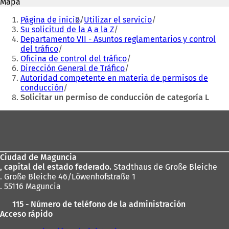
Mapa
u
n
Estás
n
a
Página de inicio
Utilizar el servicio
aquí:
a
n
Su solicitud de la A a la Z
n
u
Departamento VII - Asuntos reglamentarios y control
u
e
del tráfico
e
v
Oficina de control del tráfico
v
a
Dirección General de Tráfico
a
p
Autoridad competente en materia de permisos de
p
e
conducción
e
s
Solicitar un permiso de conducción de categoría L
s
t
Zona
t
a
a
ñ
de
ñ
a
los
a
)
)
Ciudad de Maguncia
pies
, capital del estado federado.
Stadthaus de Große Bleiche
. Große Bleiche 46/Löwenhofstraße 1
. 55116 Maguncia
115 - Número de teléfono de la administración
Acceso rápido