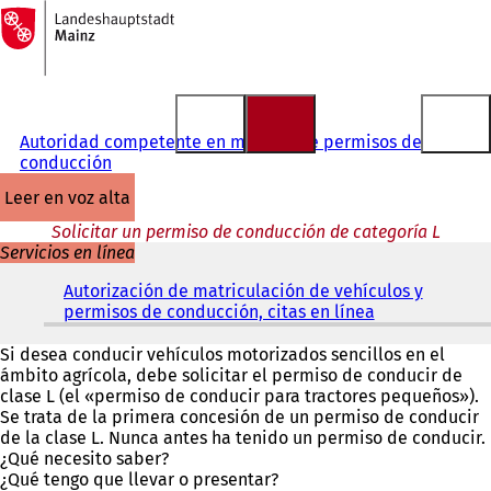
A
la
Saltar al contenido
página
de
inicio
Autoridad competente en materia de permisos de
conducción
leer en voz alta
Solicitar un permiso de conducción de categoría L
Servicios en línea
Autorización de matriculación de vehículos y
permisos de conducción, citas en línea
(
S
e
Si desea conducir vehículos motorizados sencillos en el
a
ámbito agrícola, debe solicitar el permiso de conducir de
b
clase L (el «permiso de conducir para tractores pequeños»).
r
Se trata de la primera concesión de un permiso de conducir
e
de la clase L. Nunca antes ha tenido un permiso de conducir.
e
¿Qué necesito saber?
n
¿Qué tengo que llevar o presentar?