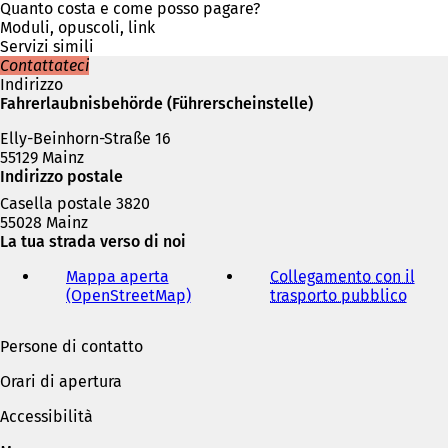
u
Quanto costa e come posso pagare?
n
Moduli, opuscoli, link
a
Servizi simili
n
Contattateci
u
Indirizzo
o
Fahrerlaubnisbehörde (Führerscheinstelle)
v
Elly-Beinhorn-Straße 16
a
55129 Mainz
s
Indirizzo postale
c
h
Casella postale 3820
e
55028 Mainz
d
La tua strada verso di noi
a
)
Mappa aperta
Collegamento con il
(OpenStreetMap)
(
trasporto pubblico
(
S
S
i
i
Persone di contatto
a
a
p
p
Orari di apertura
r
r
e
e
Accessibilità
i
i
n
n