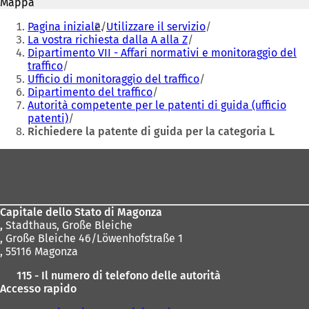
Mappa
u
u
Siete
n
n
Pagina iniziale
Utilizzare il servizio
qui:
a
a
La vostra richiesta dalla A alla Z
n
n
Dipartimento VII - Affari normativi e monitoraggio del
u
u
traffico
o
o
Ufficio di monitoraggio del traffico
v
v
Dipartimento del traffico
a
a
Autorità competente per le patenti di guida (ufficio
s
s
patenti)
c
c
Richiedere la patente di guida per la categoria L
h
h
Area
e
e
d
d
dei
a
a
piedi
)
)
Capitale dello Stato di Magonza
,
Stadthaus, Große Bleiche
, Große Bleiche 46/Löwenhofstraße 1
, 55116 Magonza
115 - Il numero di telefono delle autorità
Accesso rapido