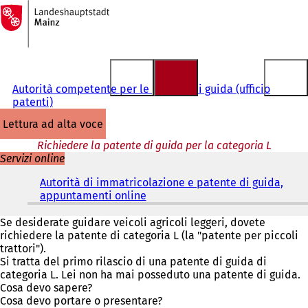
Alla
pagina
Vai al contenuto
iniziale
Autorità competente per le patenti di guida (ufficio
patenti)
lettura ad alta voce
Richiedere la patente di guida per la categoria L
Servizi online
Autorità di immatricolazione e patente di guida,
appuntamenti online
(
S
i
Se desiderate guidare veicoli agricoli leggeri, dovete
a
richiedere la patente di categoria L (la "patente per piccoli
p
trattori").
r
Si tratta del primo rilascio di una patente di guida di
e
categoria L. Lei non ha mai posseduto una patente di guida.
i
Cosa devo sapere?
n
Cosa devo portare o presentare?