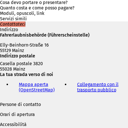
n
Cosa devo portare o presentare?
u
Quanto costa e come posso pagare?
n
Moduli, opuscoli, link
a
Servizi simili
n
Contattateci
u
Indirizzo
o
Fahrerlaubnisbehörde (Führerscheinstelle)
v
Elly-Beinhorn-Straße 16
a
55129 Mainz
s
Indirizzo postale
c
h
Casella postale 3820
e
55028 Mainz
d
La tua strada verso di noi
a
)
Mappa aperta
Collegamento con il
(OpenStreetMap)
(
trasporto pubblico
(
S
S
i
i
Persone di contatto
a
a
p
p
Orari di apertura
r
r
e
e
Accessibilità
i
i