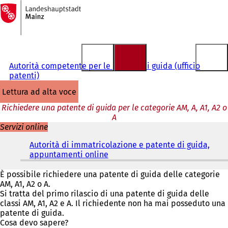
Alla
pagina
Vai al contenuto
iniziale
Autorità competente per le patenti di guida (ufficio
patenti)
lettura ad alta voce
Richiedere una patente di guida per le categorie AM, A, A1, A2 o
A
Servizi online
Autorità di immatricolazione e patente di guida,
appuntamenti online
(
S
i
È possibile richiedere una patente di guida delle categorie
a
AM, A1, A2 o A.
p
Si tratta del primo rilascio di una patente di guida delle
r
classi AM, A1, A2 e A. Il richiedente non ha mai posseduto una
e
patente di guida.
i
Cosa devo sapere?