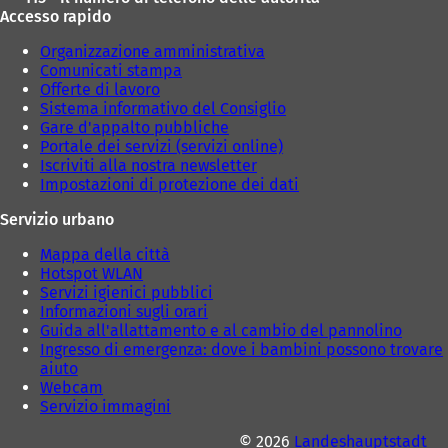
Accesso rapido
Organizzazione amministrativa
Comunicati stampa
Offerte di lavoro
Sistema informativo del Consiglio
Gare d'appalto pubbliche
Portale dei servizi (servizi online)
Iscriviti alla nostra newsletter
Impostazioni di protezione dei dati
Servizio urbano
Mappa della città
Hotspot WLAN
Servizi igienici pubblici
Informazioni sugli orari
Guida all'allattamento e al cambio del pannolino
Ingresso di emergenza: dove i bambini possono trovare
aiuto
Webcam
Servizio immagini
© 2026
Landeshauptstadt